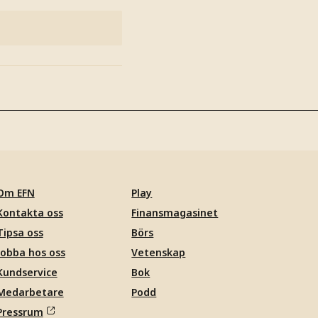
Om EFN
Play
Kontakta oss
Finansmagasinet
Tipsa oss
Börs
Jobba hos oss
Vetenskap
Kundservice
Bok
Medarbetare
Podd
Pressrum