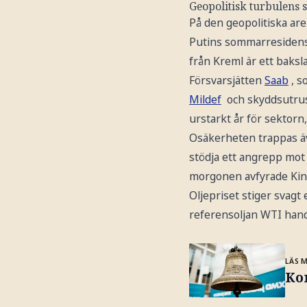
Geopolitisk turbulens
På den geopolitiska are
Putins sommarresidens 
från Kreml är ett baksl
Försvarsjätten
Saab
, s
Mildef
och skyddsutru
urstarkt år för sektorn
Osäkerheten trappas äv
stödja ett angrepp mot 
morgonen avfyrade Kina
Oljepriset stiger svag
referensoljan WTI hand
LÄS 
Kor