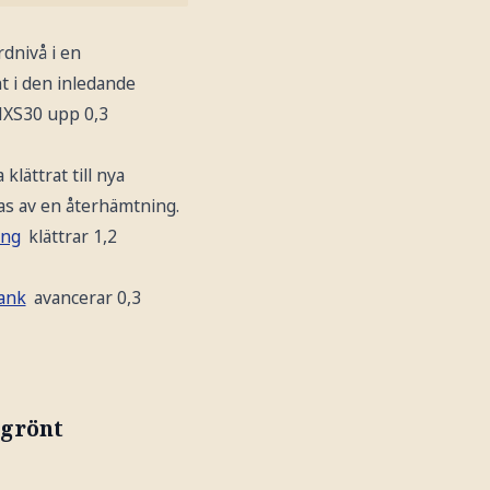
rdnivå i en
t i den inledande
MXS30 upp 0,3
lättrat till nya
sas av en återhämtning.
ing
klättrar 1,2
ank
avancerar 0,3
sgrönt