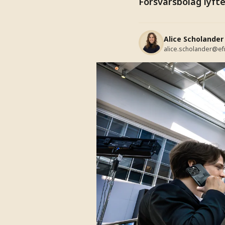
Försvarsbolag lyfte
Alice Scholander
alice.scholander@ef