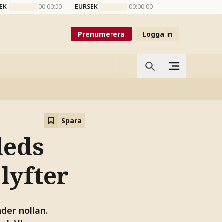
EK
00:00:00
EURSEK
00:00:00
Prenumerera
Logga in
Spara
leds
lyfter
der nollan.