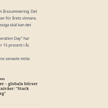
nnan årssummering. Det
ser för årets vinnare,
ssiga skäl kan det
iberation Day” har
 15 procent i år,
ens senaste möte.
ANS
ter – globala börser
nivåer: ”Stark
ag”