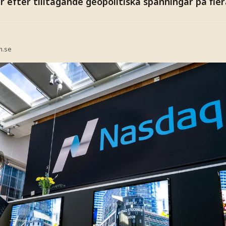
r efter tilltagande geopolitiska spänningar på flera
n.se