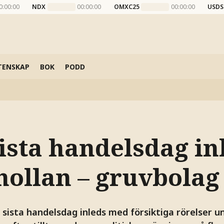
0:00:00
NDX
00:00:00
OMXC25
00:00:00
USDS
TENSKAP
BOK
PODD
ista handelsdag in
ollan – gruvbolag 
sista handelsdag inleds med försiktiga rörelser un