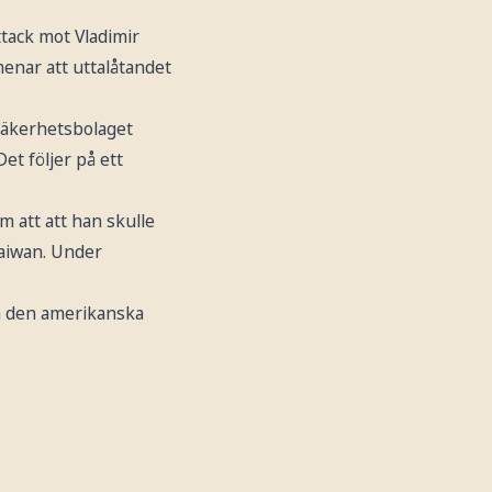
ttack mot Vladimir
enar att uttalåtandet
säkerhetsbolaget
et följer på ett
 att att han skulle
Taiwan. Under
an den amerikanska