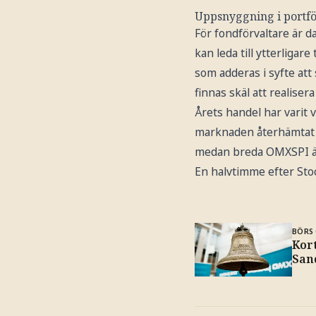
Uppsnyggning i portfö
För fondförvaltare är d
kan leda till ytterligar
som adderas i syfte att
finnas skäl att realisera
Årets handel har varit v
marknaden återhämtat si
medan breda OMXSPI är
En halvtimme efter Sto
BÖRS 
Kor
Sand