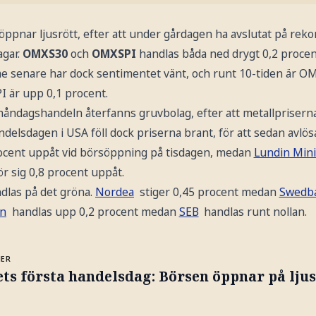
öppnar ljusrött, efter att under gårdagen ha avslutat på reko
agar.
OMXS30
och
OMXSPI
handlas båda ned drygt 0,2 procen
e senare har dock sentimentet vänt, och runt 10-tiden är O
 är upp 0,1 procent.
ndagshandeln återfanns gruvbolag, efter att metallpriserna k
delsdagen i USA föll dock priserna brant, för att sedan avlö
ocent uppåt vid börsöppning på tisdagen, medan
Lundin Min
r sig 0,8 procent uppåt.
dlas på det gröna.
Nordea
stiger 0,45 procent medan
Swedb
en
handlas upp 0,2 procent medan
SEB
handlas runt nollan.
MER
ts första handelsdag: Börsen öppnar på lju