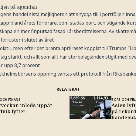
ljen på agendan
agens handel sista möjligheten att snygga till i portföljen i
e tapp bland årets förlorare, som städas bort, och stigande kur
 skapa en mer finputsad fasad i årsberättelserna. Av skattemä
 förluster i slutet av året.
olatil, men efter det branta aprilraset kopplat till Trumps ”L
g starkt, och allt som allt har storbolagsindex stigit med över
 upp 8,7 procent.
ckholmsbörsens öppning väntas ett protokoll från Riksbank
RELATERAT
OCH FINANS
BÖRS OCH FIN
tveckan inleds uppåt –
Asien lyf
vik lyfter
på rekord
handelsd