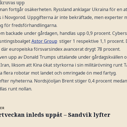
 skruvas upp
nan fortgår osäkerheten. Ryssland anklagar Ukraina för en a
i Novgorod. Uppgifterna är inte bekräftade, men experter m
ag för fredsförhandlingarna.
om backade under gårdagen, handlas upp 0,9 procent. Cyber
sntingsboalget
Astor Group
stiger 1 respektive 1,1 procent. D
, där europeiska försvarsindex avancerat drygt 78 procent.
en upp av Donald Trumps uttalande under gårdagskvällen om
Iran, liksom att Kina ökat styrkorna i sin militärövning runt 
 flera robotar mot landet och omringade ön med fartyg.
t efter nyheterna. Nordsjöoljan Brent stiger 0,4 procent med
las runt nollan.
MER
tveckan inleds uppåt – Sandvik lyfter