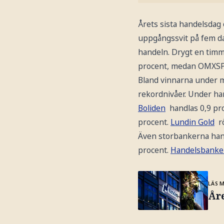
Årets sista handelsdag 
uppgångssvit på fem d
handeln. Drygt en timm
procent, medan OMXSPI
Bland vinnarna under må
rekordnivåer. Under han
Boliden
handlas 0,9 pr
procent.
Lundin Gold
rö
Även storbankerna han
procent.
Handelsbank
LÄS 
Åre