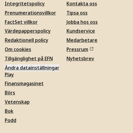
Integritetspolicy
Kontakta oss
Prenumerationsvillkor
Tipsa oss
FactSet villkor
Jobba hos oss
Värdepapperspolicy
Kundservice
Redaktionell policy
Medarbetare
Om cookies
Pressrum
Tillgänglighet på EFN
Nyhetsbrev
Ändra datainställningar
Play
Finansmagasinet
Börs
Vetenskap
Bok
Podd