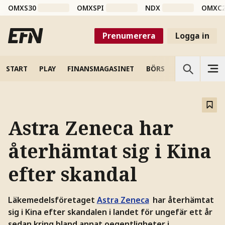
OMXS30
OMXSPI
NDX
OMXC
Prenumerera
Logga in
START
PLAY
FINANSMAGASINET
BÖRS
VETENSKAP
Astra Zeneca har
återhämtat sig i Kina
efter skandal
Läkemedelsföretaget
Astra Zeneca
har återhämtat
sig i Kina efter skandalen i landet för ungefär ett år
sedan kring bland annat oegentligheter i