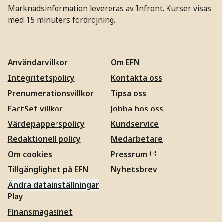
Marknadsinformation levereras av Infront. Kurser visas
med 15 minuters fördröjning.
Användarvillkor
Om EFN
Integritetspolicy
Kontakta oss
Prenumerationsvillkor
Tipsa oss
FactSet villkor
Jobba hos oss
Värdepapperspolicy
Kundservice
Redaktionell policy
Medarbetare
Om cookies
Pressrum
Tillgänglighet på EFN
Nyhetsbrev
Ändra datainställningar
Play
Finansmagasinet