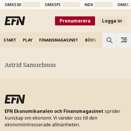
OMXS30
OMXSPI
NDX
OMXC
Prenumerera
Logga in
START
PLAY
FINANSMAGASINET
BÖRS
VETENSKAP
Astrid Samuelsson
EFN Ekonomikanalen och Finansmagasinet
sprider
kunskap om ekonomi. Vi vänder oss till den
ekonomiintresserade allmänheten.