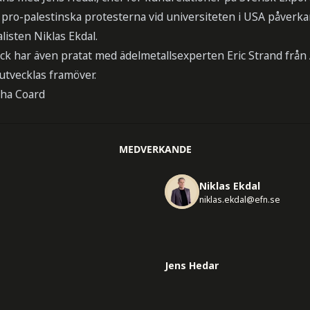
e pro-palestinska protesterna vid universiteten i USA påverk
isten Niklas Ekdal.
ick har även pratat med ädelmetallsexperten Eric Strand frå
utvecklas framöver.
ha Coard
MEDVERKANDE
Niklas Ekdal
niklas.ekdal@efn.se
Jens Hedar