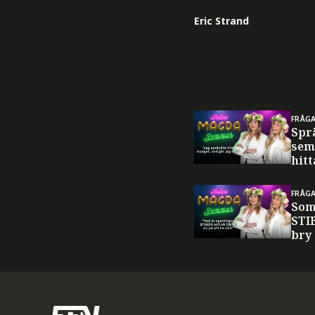
Eric Strand
FRÅG
Spr
sem
hitt
FRÅG
Som
STI
bry