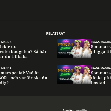
RELATERAT
A MAGDA
FRÅGA MAGDA
äckte du
Sommarsp
esterbudgeten? Så här
plugga til
ar du tillbaka
A MAGDA
FRÅGA MAGDA
marspecial: Vad är
Sommarsp
BOR – och varför ska du
tänka på 
 dig?
bostad
Användarvillkor