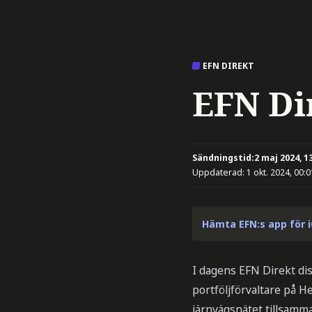
EFN DIREKT
EFN Di
Sändningstid:
2 maj 2024, 1
Uppdaterad:
1 okt. 2024, 00:0
Hämta EFN:s app för 
I dagens EFN Direkt di
portföljförvaltare på 
järnvägsnätet tillsamm