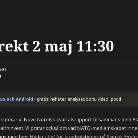
rekt 2 maj 11:30
3:21
1
iOS och Android
- gratis: nyheter, analyser, börs, video, podd
skuterar vi Novo Nordisk kvartalsrapport tillsammans med A
Healthinvest. Vi pratar också om vad NATO-medlemskapet inne
ans med Jens Hedar, chef för kundrelationer på Svensk Export