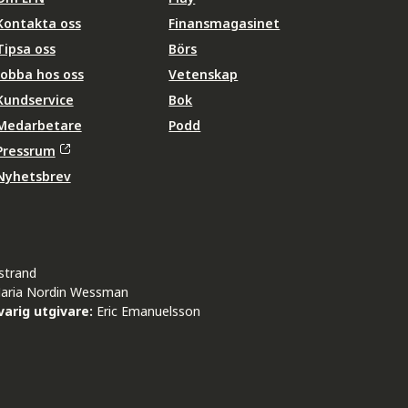
Kontakta oss
Finansmagasinet
Tipsa oss
Börs
Jobba hos oss
Vetenskap
Kundservice
Bok
Medarbetare
Podd
Pressrum
Nyhetsbrev
strand
aria Nordin Wessman
arig utgivare:
Eric Emanuelsson