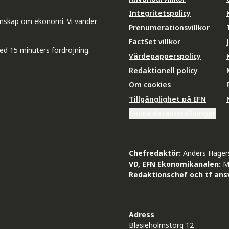
Integritetspolicy
unskap om ekonomi. Vi vänder
Prenumerationsvillkor
FactSet villkor
ed 15 minuters fördröjning.
Värdepapperspolicy
Redaktionell policy
Om cookies
Tillgänglighet på EFN
Ändra datainställningar
Chefredaktör:
Anders Häger
VD, EFN Ekonomikanalen:
M
Redaktionschef och tf ansv
Adress
Blasieholmstorg 12