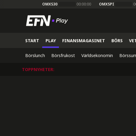
OMXS30
00:00:00
OMXSPI
0
START
PLAY
FINANSMAGASINET
BÖRS
VE
Börslunch
Börsfrukost
Världsekonomin
Börssur
TOPPNYHETER
: