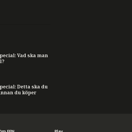
ecial: Vad ska man
l?
ecial: Detta ska du
innan du köper
Om EFN
Play