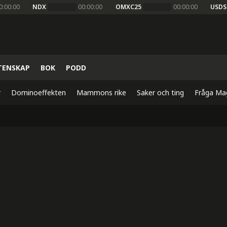
0:00:00
NDX
00:00:00
OMXC25
00:00:00
USDS
TENSKAP
BOK
PODD
r
Dominoeffekten
Mammons rike
Saker och ting
Fråga Ma