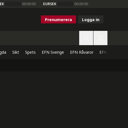
EK
00:00:00
EURSEK
00:00:00
Prenumerera
Logga in
gda
Sikt
Spets
EFN Sverige
EFN Råvaror
EFN Direkt