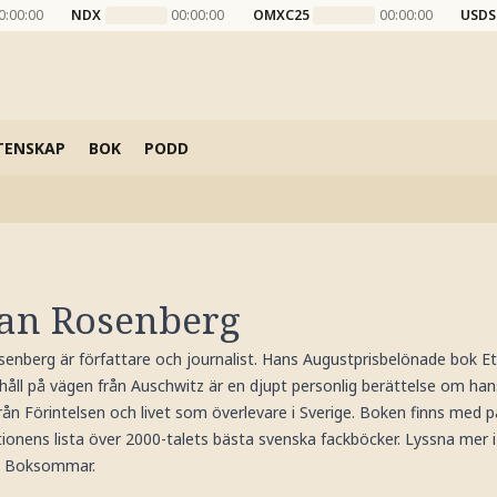
0:00:00
NDX
00:00:00
OMXC25
00:00:00
USDS
TENSKAP
BOK
PODD
an Rosenberg
enberg är författare och journalist. Hans Augustprisbelönade bok Et
håll på vägen från Auschwitz är en djupt personlig berättelse om han
från Förintelsen och livet som överlevare i Sverige. Boken finns med p
tionens lista över 2000-talets bästa svenska fackböcker. Lyssna mer i
d: Boksommar.