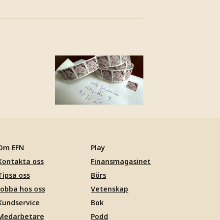
Om EFN
Play
Kontakta oss
Finansmagasinet
Tipsa oss
Börs
Jobba hos oss
Vetenskap
Kundservice
Bok
Medarbetare
Podd