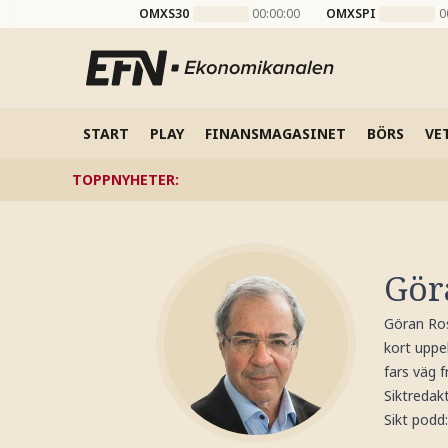
OMXS30
00:00:00
OMXSPI
0
START
PLAY
FINANSMAGASINET
BÖRS
VE
TOPPNYHETER
:
Gör
Göran Ros
kort uppe
fars väg 
Siktredak
Sikt pod