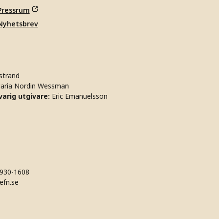
Pressrum
Nyhetsbrev
strand
aria Nordin Wessman
arig utgivare:
Eric Emanuelsson
930-1608
efn.se