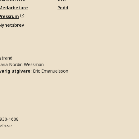
Medarbetare
Podd
Pressrum
Nyhetsbrev
strand
aria Nordin Wessman
arig utgivare:
Eric Emanuelsson
930-1608
efn.se