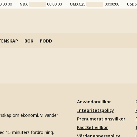
0:00:00
NDX
00:00:00
OMXC25
00:00:00
USDS
TENSKAP
BOK
PODD
Användarvillkor
Integritetspolicy
unskap om ekonomi. Vi vänder
Prenumerationsvillkor
FactSet villkor
ed 15 minuters fördröjning.
Värdepapperspolicy