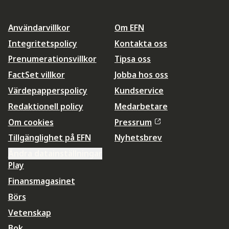
Användarvillkor
Om EFN
Integritetspolicy
Kontakta oss
Prenumerationsvillkor
Tipsa oss
FactSet villkor
Jobba hos oss
Värdepapperspolicy
Kundservice
Redaktionell policy
Medarbetare
Om cookies
Pressrum
Tillgänglighet på EFN
Nyhetsbrev
Ändra datainställningar
Play
Finansmagasinet
Börs
Vetenskap
Bok