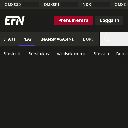
OMXS30
OMXSPI
NDX
OMXC
Prenumerera
Logga in
START
PLAY
FINANSMAGASINET
BÖRS
VETENSKAP
Börslunch
Börsfrukost
Världsekonomin
Börssurr
Domin