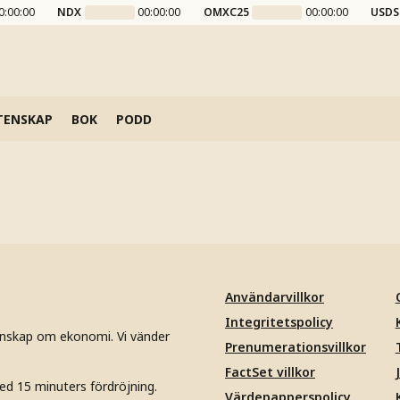
0:00:00
NDX
00:00:00
OMXC25
00:00:00
USDS
TENSKAP
BOK
PODD
Användarvillkor
Integritetspolicy
unskap om ekonomi. Vi vänder
Prenumerationsvillkor
FactSet villkor
ed 15 minuters fördröjning.
Värdepapperspolicy