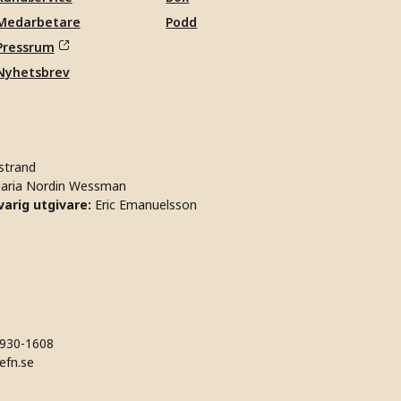
Medarbetare
Podd
Pressrum
Nyhetsbrev
strand
aria Nordin Wessman
arig utgivare:
Eric Emanuelsson
930-1608
efn.se