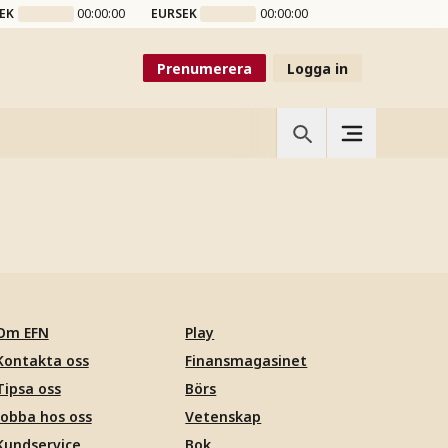
EK
00:00:00
EURSEK
00:00:00
Prenumerera
Logga in
Om EFN
Play
Kontakta oss
Finansmagasinet
Tipsa oss
Börs
Jobba hos oss
Vetenskap
Kundservice
Bok