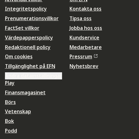
Integritetspolicy
Kontakta oss
Prenumerationsvillkor
Tipsa oss
FactSet villkor
Jobba hos oss
Värdepapperspolicy
Kundservice
Redaktionell policy
Medarbetare
Om cookies
Pressrum
Tillgänglighet på EFN
Nyhetsbrev
Ändra datainställningar
Play
Finansmagasinet
Börs
Vetenskap
Bok
Podd