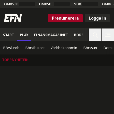
OMXS30
OMXSPI
NDX
OMXC
Prenumerera
Logga in
START
PLAY
FINANSMAGASINET
BÖRS
VETENSKAP
Börslunch
Börsfrukost
Världsekonomin
Börssurr
Domin
TOPPNYHETER
: