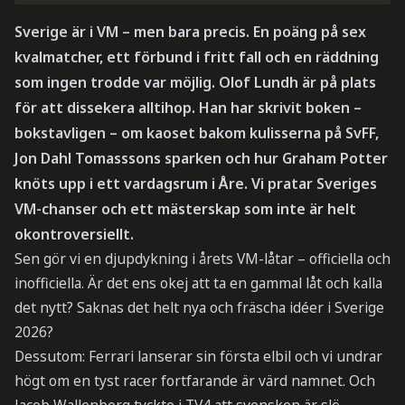
Sverige är i VM – men bara precis. En poäng på sex
kvalmatcher, ett förbund i fritt fall och en räddning
som ingen trodde var möjlig. Olof Lundh är på plats
för att dissekera alltihop. Han har skrivit boken –
bokstavligen – om kaoset bakom kulisserna på SvFF,
Jon Dahl Tomasssons sparken och hur Graham Potter
knöts upp i ett vardagsrum i Åre. Vi pratar Sveriges
VM-chanser och ett mästerskap som inte är helt
okontroversiellt.
Sen gör vi en djupdykning i årets VM-låtar – officiella och
inofficiella. Är det ens okej att ta en gammal låt och kalla
det nytt? Saknas det helt nya och fräscha idéer i Sverige
2026?
Dessutom: Ferrari lanserar sin första elbil och vi undrar
högt om en tyst racer fortfarande är värd namnet. Och
Jacob Wallenberg tyckte i TV4 att svensken är slö –