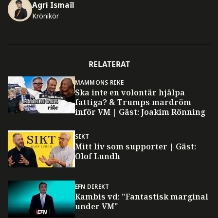
Agri Ismaïl
Krönikör
RELATERAT
MAMMONS RIKE
Ska inte en volontär hjälpa
fattiga? & Trumps mardröm
inför VM | Gäst: Joakim Rönning
SIKT
Mitt liv som supporter | Gäst:
Olof Lundh
EFN DIREKT
Kambis vd: "Fantastisk marginal
under VM"