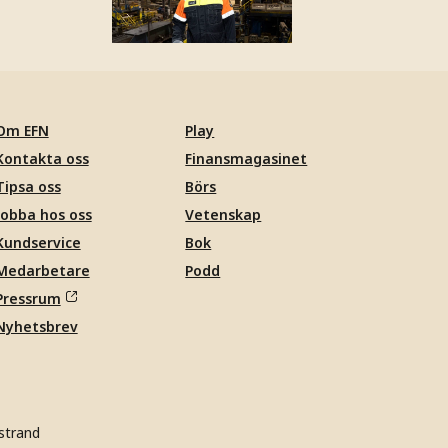
Om EFN
Play
Kontakta oss
Finansmagasinet
Tipsa oss
Börs
Jobba hos oss
Vetenskap
Kundservice
Bok
Medarbetare
Podd
Pressrum
Nyhetsbrev
strand