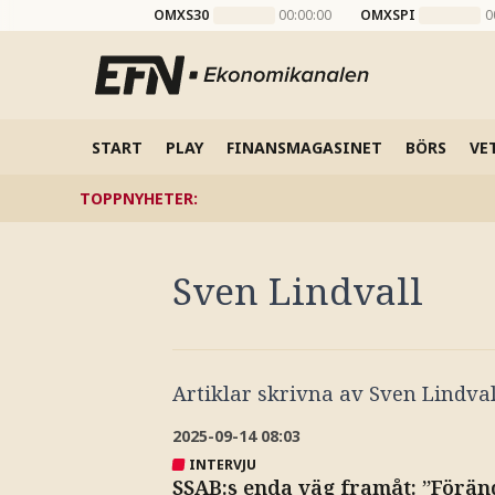
OMXS30
00:00:00
OMXSPI
0
START
PLAY
FINANSMAGASINET
BÖRS
VE
TOPPNYHETER
:
Sven Lindvall
Artiklar skrivna av
Sven Lindval
2025-09-14
08:03
INTERVJU
SSAB:s enda väg framåt: ”Förän