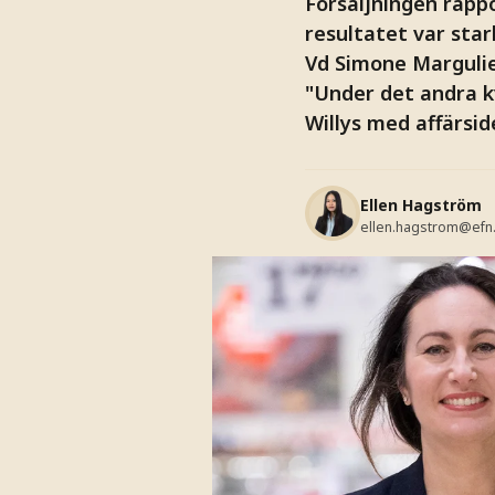
Försäljningen rapp
resultatet var star
Vd Simone Margulie
"Under det andra k
Willys med affärsid
Ellen Hagström
ellen.hagstrom@efn