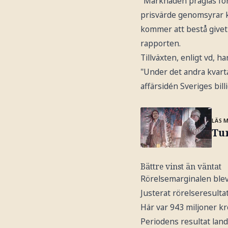
"Marknaden präglas for
prisvärde genomsyrar 
kommer att bestå give
rapporten.
Tillväxten, enligt vd, ha
"Under det andra kvart
affärsidén Sveriges bil
LÄS 
Tur
Bättre vinst än väntat
Rörelsemarginalen blev 
Justerat rörelseresulta
Här var 943 miljoner kr
Periodens resultat land