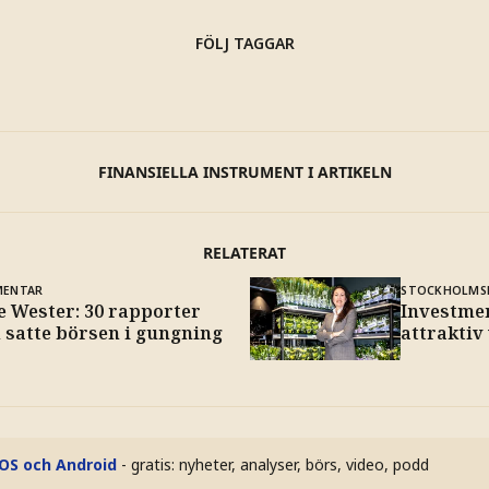
FÖLJ TAGGAR
FINANSIELLA INSTRUMENT I ARTIKELN
RELATERAT
ENTAR
STOCKHOLMS
e Wester: 30 rapporter
Investme
 satte börsen i gungning
attraktiv
iOS och Android
- gratis: nyheter, analyser, börs, video, podd