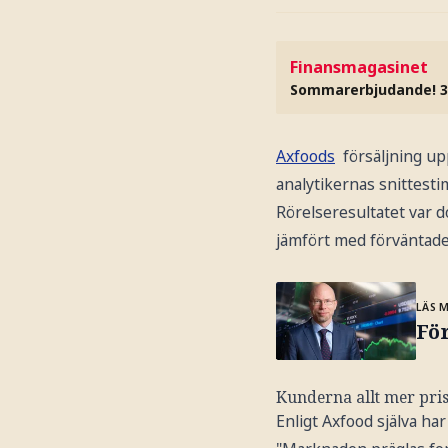
Finansmagasinet
Sommarerbjudande! 3
Axfoods
försäljning upp
analytikernas snittesti
Rörelseresultatet var d
jämfört med förväntade
LÄS 
För
Kunderna allt mer pr
Enligt Axfood själva ha