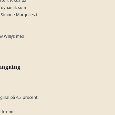
stort fokus på
n dynamik som
Simone Margulies i
av Willys med
gungning
ginal på 4,2 procent.
 kronor.