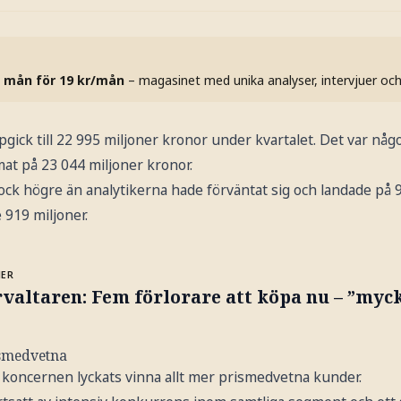
 mån för 19 kr/mån
– magasinet med unika analyser, intervjuer oc
gick till 22 995 miljoner kronor under kvartalet. Det var någo
mat på 23 044 miljoner kronor.
ock högre än analytikerna hade förväntat sig och landade på 
 919 miljoner.
MER
valtaren: Fem förlorare att köpa nu – ”myc
ismedvetna
r koncernen lyckats vinna allt mer prismedvetna kunder.