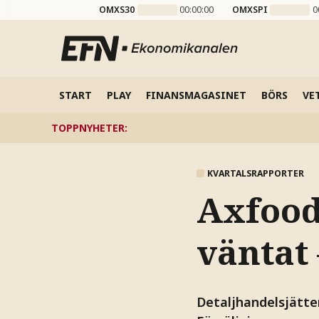
OMXS30
00:00:00
OMXSPI
0
START
PLAY
FINANSMAGASINET
BÖRS
VE
TOPPNYHETER
:
KVARTALSRAPPORTER
Axfood
väntat 
Detaljhandelsjätten