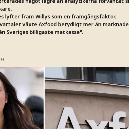
orterades något lägre än analytikerna förväntat s
kare.
s lyfter fram Willys som en framgångsfaktor.
vartalet växte Axfood betydligt mer än marknaden
én Sveriges billigaste matkasse".
.se