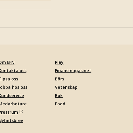
Om EFN
Play
Kontakta oss
Finansmagasinet
Tipsa oss
Börs
Jobba hos oss
Vetenskap
Kundservice
Bok
Medarbetare
Podd
Pressrum
Nyhetsbrev