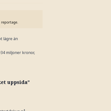
h reportage.
t lägre än
934 miljoner kronor,
ket uppsida”