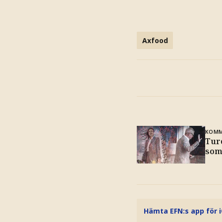
Axfood
KOMM
Tur
som
Hämta EFN:s app för 