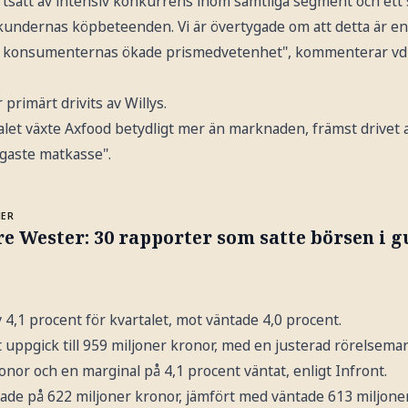
tsatt av intensiv konkurrens inom samtliga segment och ett 
kundernas köpbeteenden. Vi är övertygade om att detta är e
t konsumenternas ökade prismedvetenhet", kommenterar vd 
r primärt drivits av Willys.
alet växte Axfood betydligt mer än marknaden, främst drivet 
ligaste matkasse".
MER
e Wester: 30 rapporter som satte börsen i 
4,1 procent för kvartalet, mot väntade 4,0 procent.
t uppgick till 959 miljoner kronor, med en justerad rörelsemar
onor och en marginal på 4,1 procent väntat, enligt Infront.
ade på 622 miljoner kronor, jämfört med väntade 613 miljoner