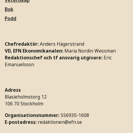
Vetenskap
Bok
Podd
Chefredaktör:
Anders Hägerstrand
VD, EFN Ekonomikanalen:
Maria Nordin Wessman
Redaktionschef och tf ansvarig utgivare:
Eric
Emanuelsson
Adress
Blasieholmstorg 12
106 70 Stockholm
Organisationsnummer:
556930-1608
E-postadress:
redaktionen@efn.se