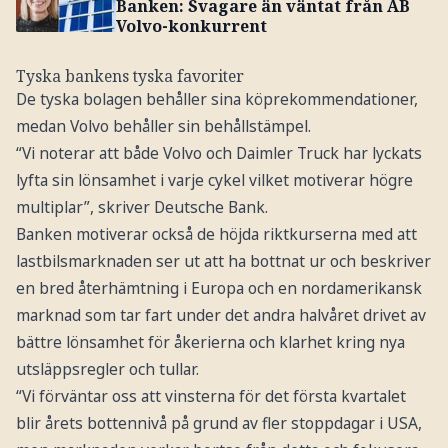
Banken: Svagare än väntat från AB
Volvo-konkurrent
Tyska bankens tyska favoriter
De tyska bolagen behåller sina köprekommendationer,
medan Volvo behåller sin behållstämpel.
“Vi noterar att både Volvo och Daimler Truck har lyckats
lyfta sin lönsamhet i varje cykel vilket motiverar högre
multiplar”, skriver Deutsche Bank.
Banken motiverar också de höjda riktkurserna med att
lastbilsmarknaden ser ut att ha bottnat ur och beskriver
en bred återhämtning i Europa och en nordamerikansk
marknad som tar fart under det andra halvåret drivet av
bättre lönsamhet för åkerierna och klarhet kring nya
utsläppsregler och tullar.
“Vi förväntar oss att vinsterna för det första kvartalet
blir årets bottennivå på grund av fler stoppdagar i USA,