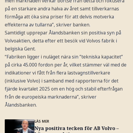
men marknaden verkar bortse från detta och fokusera
på en starkare andra halva av året samt tillverkarnas
förmåga att öka sina priser för att delvis motverka
effekterna av tullarna”, skriver banken.
Samtidigt upprepar Ålandsbanken sin positiva syn på
Volvoaktien, detta efter ett besök vid Volvos fabrik i
belgiska Gent.
“Fabriken ligger i nuläget nära sin ”tekniska kapacitet”
på cirka 45.000 fordon per år, vilket stämmer väl med de
indikationer vi fått från flera lastvagnstillverkare
(inklusive Volvo) i samband med rapporterna för det
fjärde kvartalet 2025 om en hög och stabil efterfrågan
från de europeiska marknaderna”, skriver
Ålandsbanken.
LÄS MER
Nya positiva tecken för AB Volvo –