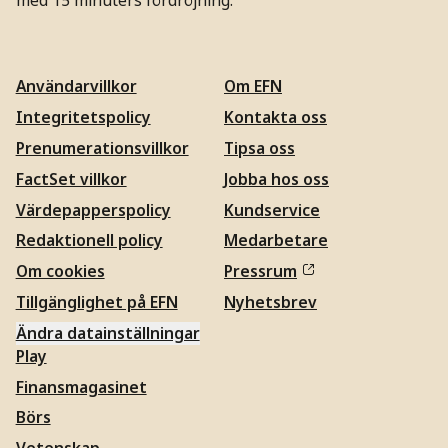
med 15 minuters fördröjning.
Användarvillkor
Om EFN
Integritetspolicy
Kontakta oss
Prenumerationsvillkor
Tipsa oss
FactSet villkor
Jobba hos oss
Värdepapperspolicy
Kundservice
Redaktionell policy
Medarbetare
Om cookies
Pressrum
Tillgänglighet på EFN
Nyhetsbrev
Ändra datainställningar
Play
Finansmagasinet
Börs