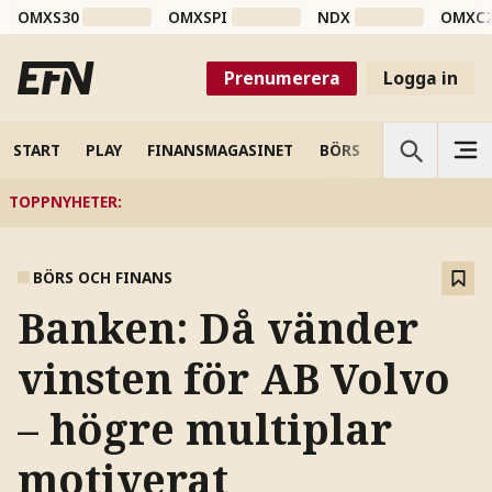
OMXS30
OMXSPI
NDX
OMXC
Prenumerera
Logga in
START
PLAY
FINANSMAGASINET
BÖRS
VETENSKAP
TOPPNYHETER
:
BÖRS OCH FINANS
Banken: Då vänder
vinsten för AB Volvo
– högre multiplar
motiverat