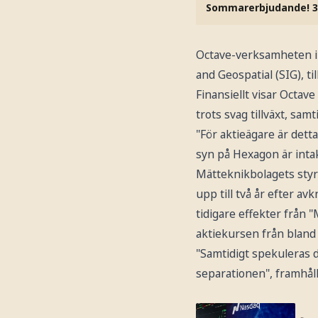
Sommarerbjudande! 3
Octave-verksamheten inn
and Geospatial (SIG), 
Finansiellt visar Octav
trots svag tillväxt, sa
"För aktieägare är detta
syn på Hexagon är inta
Mätteknikbolagets styr
upp till två år efter 
tidigare effekter från 
aktiekursen från bland 
"Samtidigt spekuleras d
separationen", framhål