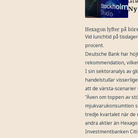
LÄS 
Ny 
Hexagon lyfter på bör
Vid lunchtid på tisdage
procent.
Deutsche Bank har höjt
rekommendation, vilket
I sin sektoranalys av 
handelstullar visserlig
att de värsta-scenarier
"Även om toppen av stör
mjukvarukonsumtion san
tredje kvartalet när d
andra aktier än Hexagon
Investmentbanken Citi 