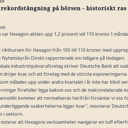
MER
rekordstängning på börsen – historiskt ras 
sen
n var Hexagon-aktien upp 1,2 procent vid 110 kronor. I månda
 riktkursen för Hexagon från 105 till 110 kronor med upprep
 Nyhetsbyrån Direkt rapporterade om tidigare på tisdagen.
globala industrimjukvaruföretag skriver Deutsche Bank att os
en dröjer kvar, och att företag med de största exponeringarna 
 som målades upp under andra kvartalet i år inte har blivit ver
ningar förefaller ligga bakom oss och de makrorelaterade kor
nolikt kommer att normaliseras härifrån förväntar vi oss fo
e underliggande osäkerheterna ligger kvar", resonerar Deuts
 i sektorn.
noterar att Hexagons verksamheter navigerar en tuff efterfr