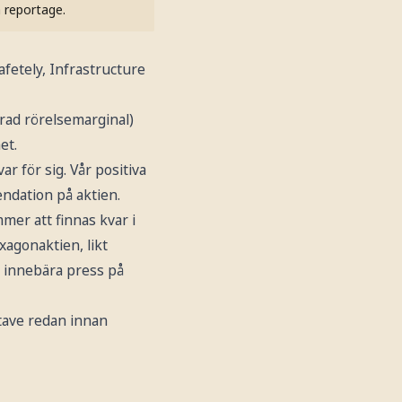
h reportage.
afetely, Infrastructure
erad rörelsemarginal)
et.
ar för sig. Vår positiva
ndation på aktien.
er att finnas kvar i
agonaktien, likt
n innebära press på
ctave redan innan