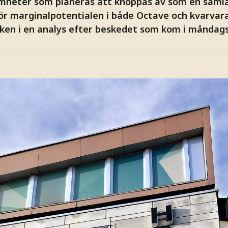
mheter som planeras att knoppas av som en samla
ggör marginalpotentialen i både Octave och kvarva
ken i en analys efter beskedet som kom i måndags