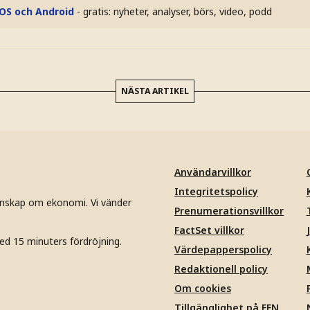
iOS och Android
- gratis: nyheter, analyser, börs, video, podd
NÄSTA ARTIKEL
Användarvillkor
Integritetspolicy
unskap om ekonomi. Vi vänder
Prenumerationsvillkor
FactSet villkor
ed 15 minuters fördröjning.
Värdepapperspolicy
Redaktionell policy
Om cookies
Tillgänglighet på EFN