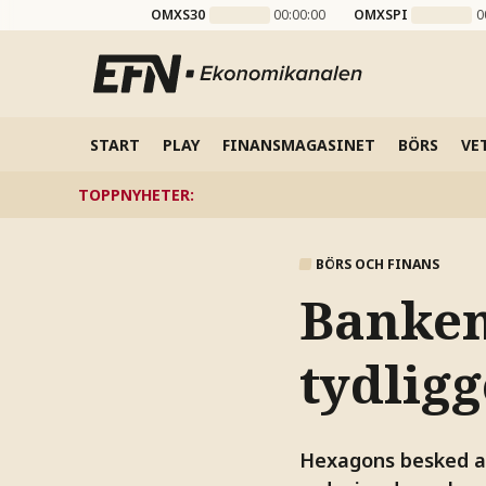
OMXS30
00:00:00
OMXSPI
0
START
PLAY
FINANSMAGASINET
BÖRS
VE
TOPPNYHETER
:
BÖRS OCH FINANS
Banken
tydligg
Hexagons besked at