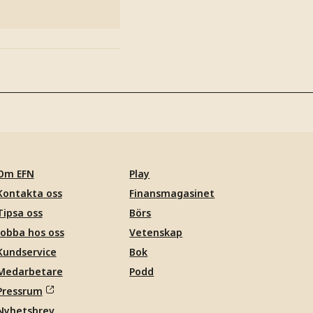
Om EFN
Play
Kontakta oss
Finansmagasinet
Tipsa oss
Börs
Jobba hos oss
Vetenskap
Kundservice
Bok
Medarbetare
Podd
Pressrum
Nyhetsbrev