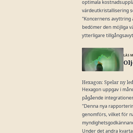
optimala kostnadsuppläg
värdeutkristallisering 
"Koncernens avyttring 
bedömer den möjliga v
ytterligare tillgångsavyt
LÄS 
Olj
Hexagon: Spelar ny le
Hexagon uppgav i månd
pågående integrationen
"Denna nya rapporterin
genomförs, vilket för n
myndighetsgodkännande
Under det andra kvarta