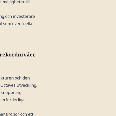
möjligheter till
ng och investerare
l som eventuella
å rekordnivåer
ukturen och den
Octaves utveckling.
avknoppning
 erforderliga
er kronor och ett