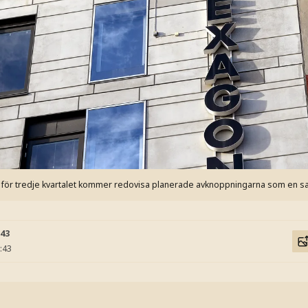
n för tredje kvartalet kommer redovisa planerade avknoppningarna som en s
:43
:43