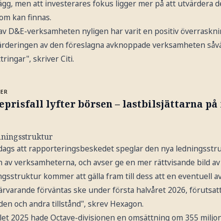
g, men att investerares fokus ligger mer på att utvärdera de 
som kan finnas.
av D&E-verksamheten nyligen har varit en positiv överraskni
ärderingen av den föreslagna avknoppade verksamheten såvä
tringar", skriver Citi.
MER
eprisfall lyfter börsen – lastbilsjättarna p
dningsstruktur
ags att rapporteringsbeskedet speglar den nya ledningsstr
 av verksamheterna, och avser ge en mer rättvisande bild av 
gsstruktur kommer att gälla fram till dess att en eventuell 
ärvarande förväntas ske under första halvåret 2026, förutsatt
n och andra tillstånd", skrev Hexagon.
let 2025 hade Octave-divisionen en omsättning om 355 miljon