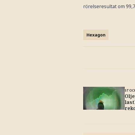
rörelseresultat om 99,7
Hexagon
STOC
Olje
last
rek