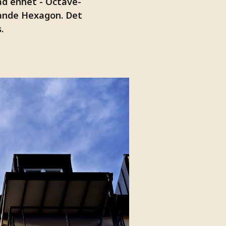
d enhet - Octave-
rande Hexagon. Det
.