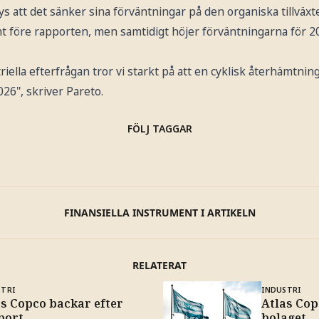
ys att det sänker sina förväntningar på den organiska tillväxte
t före rapporten, men samtidigt höjer förväntningarna för 20
iella efterfrågan tror vi starkt på att en cyklisk återhämtnin
26", skriver Pareto.
FÖLJ TAGGAR
FINANSIELLA INSTRUMENT I ARTIKELN
RELATERAT
STRI
INDUSTRI
as Copco backar efter
Atlas Co
port
bolaget