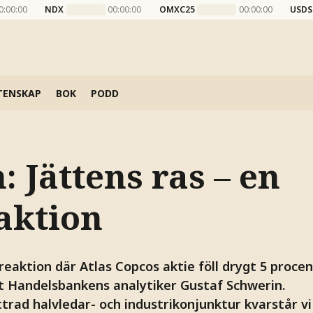
0:00:00
NDX
00:00:00
OMXC25
00:00:00
USDS
TENSKAP
BOK
PODD
 Jättens ras – en
aktion
eaktion där Atlas Copcos aktie föll drygt 5 procen
gt Handelsbankens analytiker Gustaf Schwerin.
ttrad halvledar- och industrikonjunktur kvarstår v