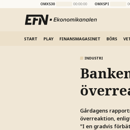
OMXS30
00:00:00
OMXSPI
0
START
PLAY
FINANSMAGASINET
BÖRS
VE
INDUSTRI
Banken:
överre
Gårdagens rapportr
överreaktion, enli
"I en gradvis förbä