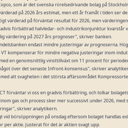
 Copco, som är det svenska rörelsedrivande bolag på Stockh
ärderad på 2026 års estimat, men ett år framåt i tiden ser den
ögt värderad på förväntat resultat för 2026, men värderinge
advis förbättrad halvledar- och industrikonjunktur kvarstår 
ig värdering på 2027 års prognoser", skriver banken.
andelsbanken endast mindre justeringar av prognoserna. Hög
r VT kompenserar för mindre negativa justeringar inom indu
a med en genomsnittlig vinsttillväxt om 11 procent för perio
något över det senaste Infront‑konsensus", skriver analytike
ed att svagheten i det största affärsområdet Kompressorte
CT förväntar vi oss en gradvis förbättring, och tolkar bola
inom gas och process sker mer successivt under 2026, med s
ingar", skriver analytikern.
t vid börsöppningen på onsdag eftersom bolaget handlas exklu
 per aktie. Justerat för det är aktien svagt upp.