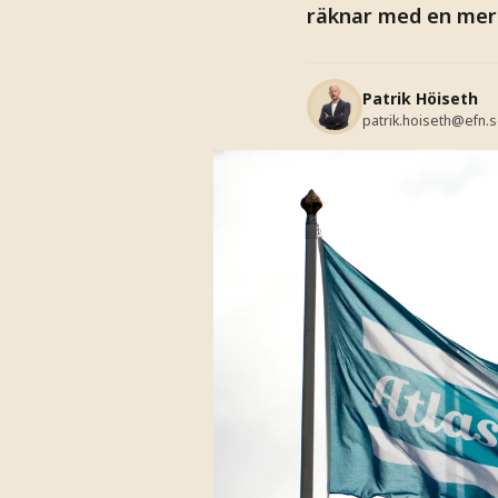
räknar med en mer r
Patrik Höiseth
patrik.hoiseth@efn.