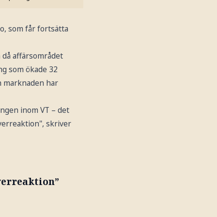
o, som får fortsätta
a då affärsområdet
ång som ökade 32
ch marknaden har
gången inom VT – det
verreaktion", skriver
verreaktion”