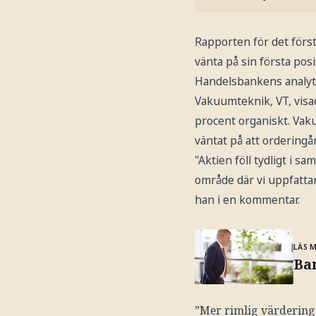
Rapporten för det först
vänta på sin första pos
Handelsbankens analyti
Vakuumteknik, VT, visa
procent organiskt. Vak
väntat på att orderingå
"Aktien föll tydligt i 
område där vi uppfattar 
han i en kommentar.
LÄS 
Ban
”Mer rimlig värdering