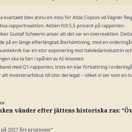
a kvartalet blev ännu en miss för Atlas Copcos vd Vagner Reg
itiva rapportreaktion. Aktien föll 5,5 procent på rapporten.
ker Gustaf Schwerin anser att det var en överreaktion. Dett
de på en länge efterlängtad återhämtning, med en ordering
uumteknik har en stor exponering mot halvledarindustrin o
ngen ska ta fart i spåren av AI-boomen.
samband med Q1‑rapporten, trots en klar förbättring i orderin
att investerarfokus till stor del legat – vilket vi ser som en ö
MER
ken vänder efter jättens historiska ras: ”Ö
 på 2027 års prognoser”