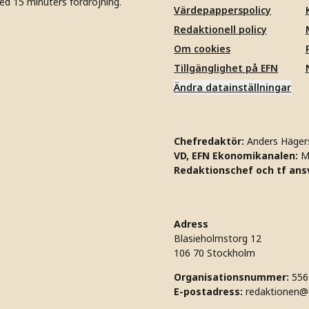
ed 15 minuters fördröjning.
Värdepapperspolicy
Redaktionell policy
Om cookies
Tillgänglighet på EFN
Ändra datainställningar
Chefredaktör:
Anders Häger
VD, EFN Ekonomikanalen:
M
Redaktionschef och tf ansv
Adress
Blasieholmstorg 12
106 70 Stockholm
Organisationsnummer:
556
E-postadress:
redaktionen@