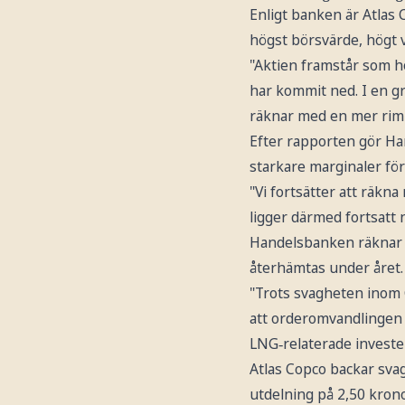
Enligt banken är Atlas
högst börsvärde, högt v
"Aktien framstår som h
har kommit ned. I en gr
räknar med en mer riml
Efter rapporten gör H
starkare marginaler fö
"Vi fortsätter att räkn
ligger därmed fortsatt 
Handelsbanken räknar m
återhämtas under året.
"Trots svagheten inom 
att orderomvandlingen 
LNG‑relaterade invester
Atlas Copco backar svag
utdelning på 2,50 kronor