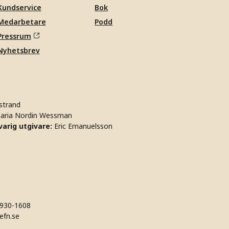
Kundservice
Bok
Medarbetare
Podd
Pressrum
Nyhetsbrev
strand
aria Nordin Wessman
arig utgivare:
Eric Emanuelsson
930-1608
efn.se