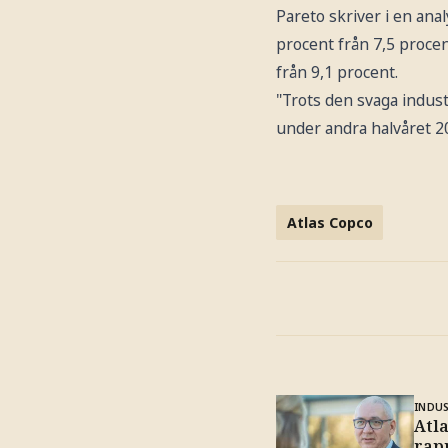
Pareto skriver i en anal
procent från 7,5 procen
från 9,1 procent.
"Trots den svaga industr
under andra halvåret 20
Atlas Copco
INDU
Atl
rap