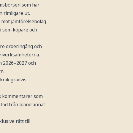
olmsbörsen som har
 rimligare ut.
n mot jämförelsebolag
vi som köpare och
re orderingång och
triverksamheterna.
den 2026–2027 och
rn.
knik gradvis
gets kommentarer som
töd från bland annat
sive rätt till