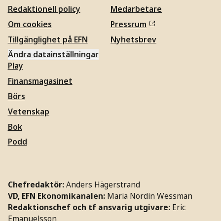
Redaktionell policy
Medarbetare
Om cookies
Pressrum
Tillgänglighet på EFN
Nyhetsbrev
Ändra datainställningar
Play
Finansmagasinet
Börs
Vetenskap
Bok
Podd
Chefredaktör:
Anders Hägerstrand
VD, EFN Ekonomikanalen:
Maria Nordin Wessman
Redaktionschef och tf ansvarig utgivare:
Eric
Emanuelsson