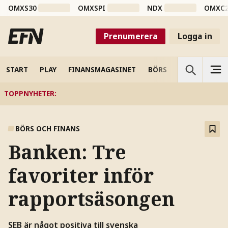
OMXS30
OMXSPI
NDX
OMXC
Prenumerera
Logga in
START
PLAY
FINANSMAGASINET
BÖRS
VETENSKAP
TOPPNYHETER
:
BÖRS OCH FINANS
Banken: Tre
favoriter inför
rapportsäsongen
SEB är något positiva till svenska