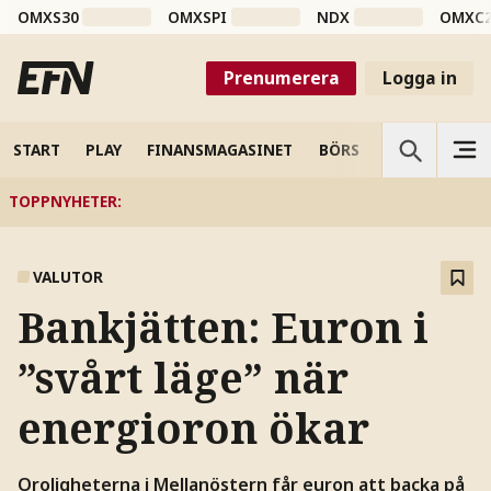
OMXS30
OMXSPI
NDX
OMXC
Prenumerera
Logga in
START
PLAY
FINANSMAGASINET
BÖRS
VETENSKAP
TOPPNYHETER
:
VALUTOR
Bankjätten: Euron i
”svårt läge” när
energioron ökar
Oroligheterna i Mellanöstern får euron att backa på