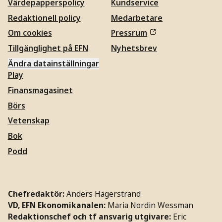
Värdepapperspolicy
Kundservice
Redaktionell policy
Medarbetare
Om cookies
Pressrum
Tillgänglighet på EFN
Nyhetsbrev
Ändra datainställningar
Play
Finansmagasinet
Börs
Vetenskap
Bok
Podd
Chefredaktör:
Anders Hägerstrand
VD, EFN Ekonomikanalen:
Maria Nordin Wessman
Redaktionschef och tf ansvarig utgivare:
Eric