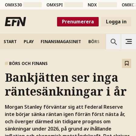
OMXS30
OMXSPI
NDX
OMXC
Prenumerera
Logga in
START
PLAY
FINANSMAGASINET
BÖRS
VETENSKAP
BÖRS OCH FINANS
Bankjätten ser inga
räntesänkningar i år
Morgan Stanley förväntar sig att Federal Reserve
inte börjar sänka räntan igen förrän först nästa år,
och överger därmed sin tidigare prognos om
sänkningar under 2026, på grund av ihållande
inflation och ekonomisk motståndskraft. Det skriver