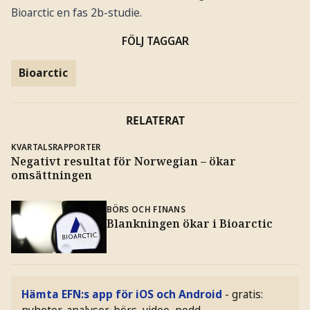
Bioarctic en fas 2b-studie.
FÖLJ TAGGAR
Bioarctic
RELATERAT
KVARTALSRAPPORTER
Negativt resultat för Norwegian – ökar
omsättningen
BÖRS OCH FINANS
Blankningen ökar i Bioarctic
Hämta EFN:s app för iOS och Android
- gratis:
nyheter, analyser, börs, video, podd