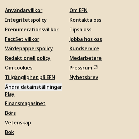
Användarvillkor
Om EFN
Integritetspolicy
Kontakta oss
Prenumerationsvillkor
Tipsa oss
FactSet villkor
Jobba hos oss
Värdepapperspolicy
Kundservice
Redaktionell policy
Medarbetare
Om cookies
Pressrum
Tillgänglighet på EFN
Nyhetsbrev
Ändra datainställningar
Play
Finansmagasinet
Börs
Vetenskap
Bok