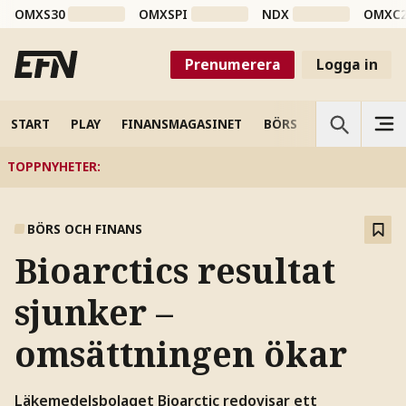
OMXS30
OMXSPI
NDX
OMXC
Prenumerera
Logga in
START
PLAY
FINANSMAGASINET
BÖRS
VETENSKAP
TOPPNYHETER
:
BÖRS OCH FINANS
Bioarctics resultat
sjunker –
omsättningen ökar
Läkemedelsbolaget Bioarctic redovisar ett