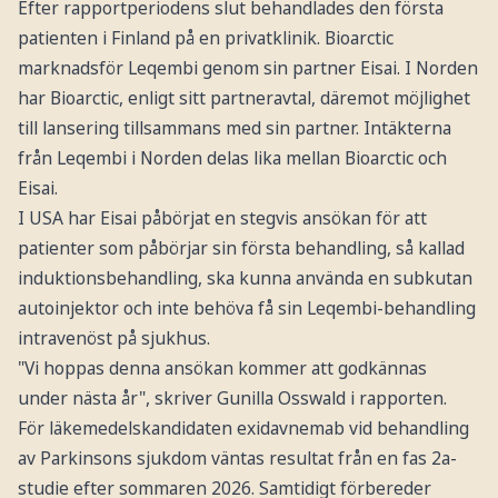
Efter rapportperiodens slut behandlades den första
patienten i Finland på en privatklinik. Bioarctic
marknadsför Leqembi genom sin partner Eisai. I Norden
har Bioarctic, enligt sitt partneravtal, däremot möjlighet
till lansering tillsammans med sin partner. Intäkterna
från Leqembi i Norden delas lika mellan Bioarctic och
Eisai.
I USA har Eisai påbörjat en stegvis ansökan för att
patienter som påbörjar sin första behandling, så kallad
induktionsbehandling, ska kunna använda en subkutan
autoinjektor och inte behöva få sin Leqembi-behandling
intravenöst på sjukhus.
"Vi hoppas denna ansökan kommer att godkännas
under nästa år", skriver Gunilla Osswald i rapporten.
För läkemedelskandidaten exidavnemab vid behandling
av Parkinsons sjukdom väntas resultat från en fas 2a-
studie efter sommaren 2026. Samtidigt förbereder