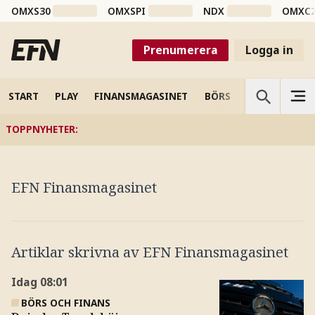
OMXS30
OMXSPI
NDX
OMXC
Prenumerera
Logga in
START
PLAY
FINANSMAGASINET
BÖRS
VETENSKAP
TOPPNYHETER
:
EFN Finansmagasinet
Artiklar skrivna av
EFN Finansmagasinet
Idag
08:01
BÖRS OCH FINANS