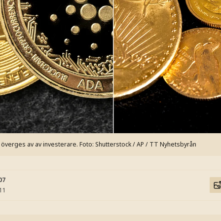
 överges av av investerare.
Foto: Shutterstock / AP / TT Nyhetsbyrån
07
:11