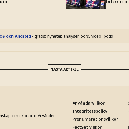
coin
bitcoin n
iOS och Android
- gratis: nyheter, analyser, börs, video, podd
NÄSTA ARTIKEL
Användarvillkor
Integritetspolicy
unskap om ekonomi. Vi vänder
Prenumerationsvillkor
FactSet villkor