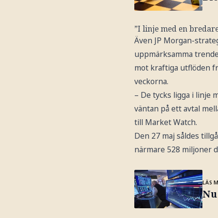
”I linje med en bredare
Även JP Morgan-stratege
uppmärksamma trenden –
mot kraftiga utflöden f
veckorna.
– De tycks ligga i linj
väntan på ett avtal mel
till Market Watch.
Den 27 maj såldes till
närmare 528 miljoner d
LÄS 
Nu 