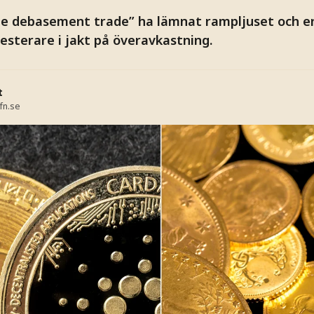
e debasement trade” ha lämnat rampljuset och er
vesterare i jakt på överavkastning.
t
fn.se