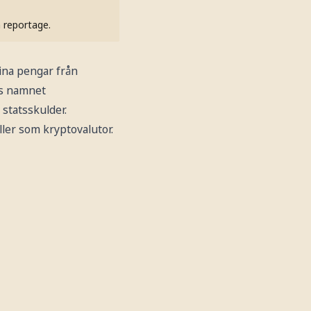
h reportage.
sina pengar från
tts namnet
statsskulder.
ller som kryptovalutor.