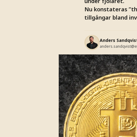
under fjolåret.
Nu konstateras ”th
tillgångar bland in
Anders Sandqvis
anders.sandqvist@e