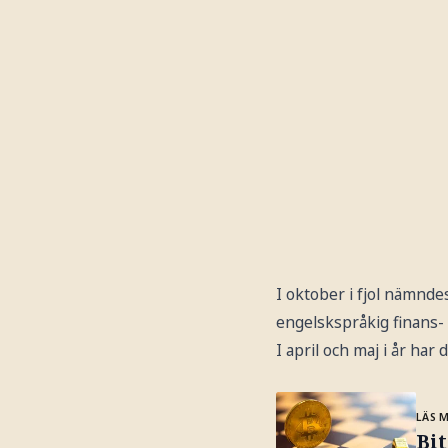
I oktober i fjol nämndes
engelskspråkig finans- 
I april och maj i år har
LÄS 
Bit