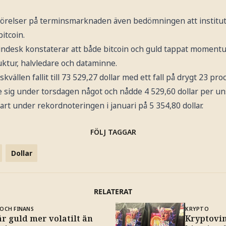
rörelser på terminsmarknaden även bedömningen att institut
itcoin.
ndesk konstaterar att både bitcoin och guld tappat momentum
uktur, halvledare och dataminne.
kvällen fallit till 73 529,27 dollar med ett fall på drygt 23 pro
 sig under torsdagen något och nådde 4 529,60 dollar per un
art under rekordnoteringen i januari på 5 354,80 dollar.
FÖLJ TAGGAR
Dollar
RELATERAT
OCH FINANS
KRYPTO
r guld mer volatilt än
Kryptovin