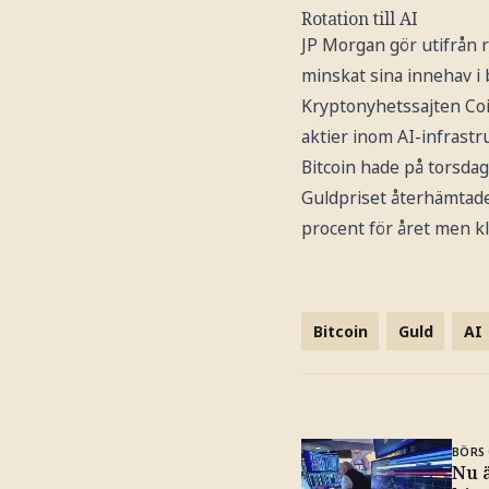
Rotation till AI
JP Morgan gör utifrån 
minskat sina innehav i b
Kryptonyhetssajten Coi
aktier inom AI-infrastr
Bitcoin hade på torsdags
Guldpriset återhämtade
procent för året men kl
Bitcoin
Guld
AI
BÖRS 
Nu ä