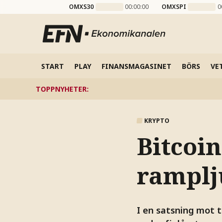
OMXS30
00:00:00
OMXSPI
0
START
PLAY
FINANSMAGASINET
BÖRS
VE
TOPPNYHETER
:
KRYPTO
Bitcoi
ramplj
I en satsning mot t