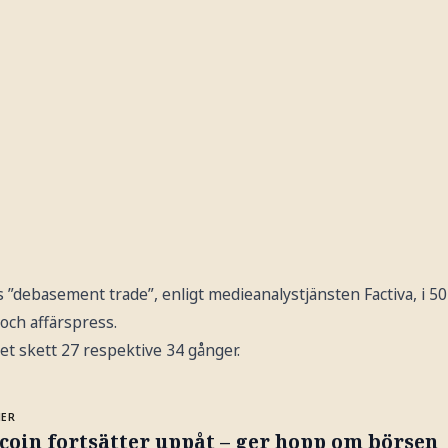
 ”debasement trade”, enligt medieanalystjänsten Factiva, i 502
och affärspress.
 det skett 27 respektive 34 gånger.
MER
coin fortsätter uppåt – ger hopp om börsen