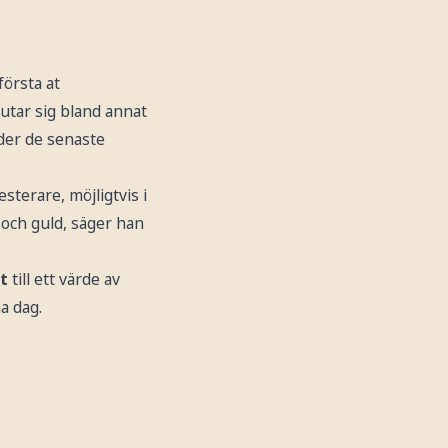
första at
utar sig bland annat
nder de senaste
sterare, möjligtvis i
 och guld, säger han
st
till ett värde av
a dag.