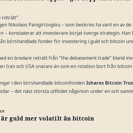
 reträtt”
n Nikolaos Panigirtzoglou – som beskrivs ha varit en av de 
 konstaterar att investerare börjat överge strategin. Han l
rån börshandlade fonder för investering i guld och bitcoin u
e med en bredare reträtt från ”the debasement trade” bland inve
lan Iran och USA snarare än som en rotation bort från bitcoin
gångar i den börshandlade bitcoinfonden
Ishares Bitcoin Tru
ollar – det näst största utflödet någonsin under en och samm
MER
är guld mer volatilt än bitcoin