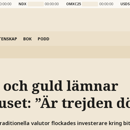
0:00:00
NDX
00:00:00
OMXC25
00:00:00
USDS
TENSKAP
BOK
PODD
n och guld lämnar
uset: ”Är trejden d
raditionella valutor flockades investerare kring bi