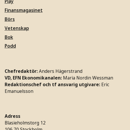
Play
Finansmagasinet
Börs
Vetenskap
Bok
Podd
Chefredaktör:
Anders Hägerstrand
VD, EFN Ekonomikanalen:
Maria Nordin Wessman
Redaktionschef och tf ansvarig utgivare:
Eric
Emanuelsson
Adress
Blasieholmstorg 12
106 70 Stockholm