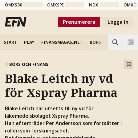
OMXS30
OMXSPI
NDX
OMXC
Prenumerera
Logga in
START
PLAY
FINANSMAGASINET
BÖRS
VETENSKAP
BÖRS OCH FINANS
Blake Leitch ny vd
för Xspray Pharma
Blake Leitch har utsetts till ny vd för
läkemedelsbolaget Xspray Pharma.
Han efterträder Per Andersson som fortsätter i
rollen som forskningschef.
Det framgår av ett pressmeddelande.