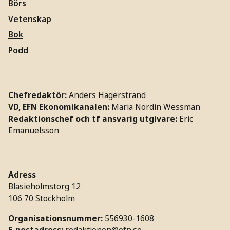
Börs
Vetenskap
Bok
Podd
Chefredaktör:
Anders Hägerstrand
VD, EFN Ekonomikanalen:
Maria Nordin Wessman
Redaktionschef och tf ansvarig utgivare:
Eric
Emanuelsson
Adress
Blasieholmstorg 12
106 70 Stockholm
Organisationsnummer:
556930-1608
E-postadress:
redaktionen@efn.se