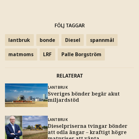
FÖLJ TAGGAR
lantbruk
bonde
Diesel
spannmål
matmoms
LRF
Palle Borgström
RELATERAT
LANTBRUK
Sveriges bönder begär akut
miljardstöd
LANTBRUK
Dieselpriserna tvingar bönder
att odla ängar – kraftigt högre
matpriser att vänta