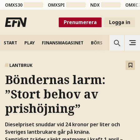
OMXS30
OMXSPI
NDX
OMXC
Prenumerera
Logga in
START
PLAY
FINANSMAGASINET
BÖRS
VETENSKAP
LANTBRUK
Böndernas larm:
”Stort behov av
prishöjning”
Dieselpriset snuddar vid 24 kronor per liter och
Sveriges lantbrukare går på knäna.
Samtidigt träder sänkt matmoms i kraft 1 april –