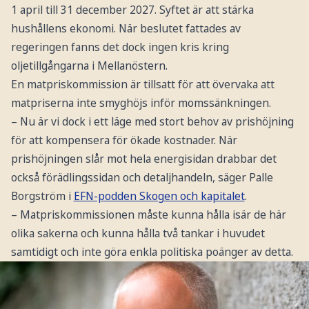
1 april till 31 december 2027. Syftet är att stärka
hushållens ekonomi. När beslutet fattades av
regeringen fanns det dock ingen kris kring
oljetillgångarna i Mellanöstern.
En matpriskommission är tillsatt för att övervaka att
matpriserna inte smyghöjs inför momssänkningen.
– Nu är vi dock i ett läge med stort behov av prishöjning
för att kompensera för ökade kostnader. När
prishöjningen slår mot hela energisidan drabbar det
också förädlingssidan och detaljhandeln, säger Palle
Borgström i
EFN-podden Skogen och kapitalet
.
– Matpriskommissionen måste kunna hålla isär de här
olika sakerna och kunna hålla två tankar i huvudet
samtidigt och inte göra enkla politiska poänger av detta.