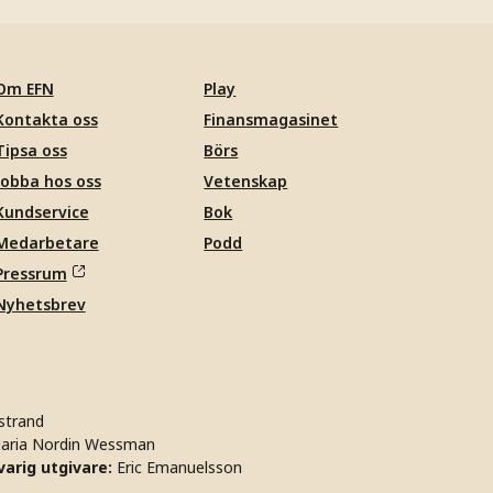
Om EFN
Play
Kontakta oss
Finansmagasinet
Tipsa oss
Börs
Jobba hos oss
Vetenskap
Kundservice
Bok
Medarbetare
Podd
Pressrum
Nyhetsbrev
strand
aria Nordin Wessman
arig utgivare:
Eric Emanuelsson