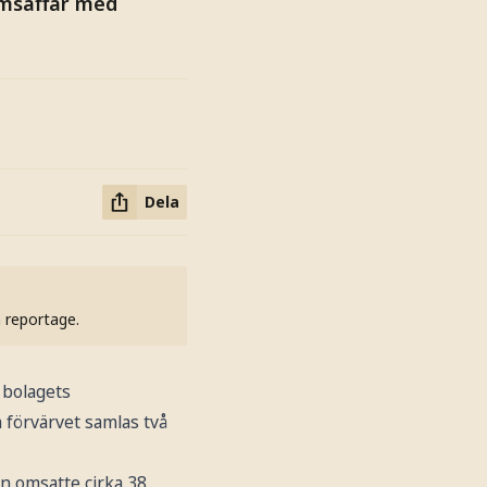
åmsaffär med
Dela
h reportage.
 bolagets
förvärvet samlas två
an omsatte cirka 38