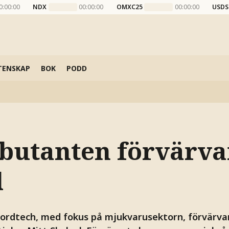
0:00:00
NDX
00:00:00
OMXC25
00:00:00
USDS
TENSKAP
BOK
PODD
butanten förvärva
l
ordtech, med fokus på mjukvarusektorn, förvärvar