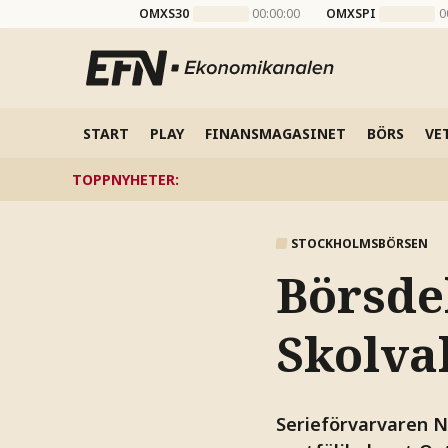
OMXS30
00:00:00
OMXSPI
0
START
PLAY
FINANSMAGASINET
BÖRS
VE
TOPPNYHETER
:
STOCKHOLMSBÖRSEN
Börsde
Skolva
Serieförvarvaren N