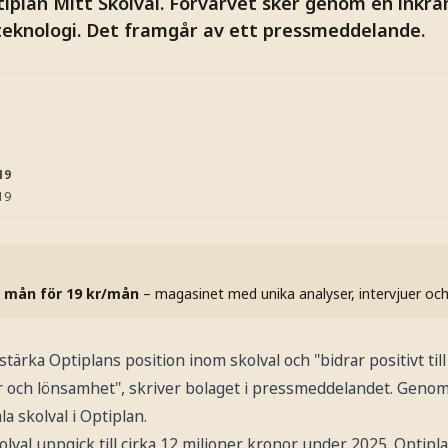
tiplan Mitt Skolval. Förvärvet sker genom en inkr
teknologi. Det framgår av ett pressmeddelande.
19
19
 mån för 19 kr/mån
– magasinet med unika analyser, intervjuer oc
ärka Optiplans position inom skolval och "bidrar positivt till
och lönsamhet", skriver bolaget i pressmeddelandet. Genom 
a skolval i Optiplan.
lval uppgick till cirka 12 miljoner kronor under 2025. Optipl