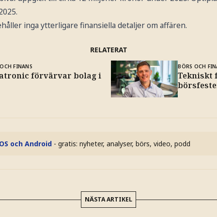
2025.
ller inga ytterligare finansiella detaljer om affären.
RELATERAT
OCH FINANS
BÖRS OCH FIN
atronic förvärvar bolag i
Tekniskt f
börsfest
iOS och Android
- gratis: nyheter, analyser, börs, video, podd
NÄSTA ARTIKEL