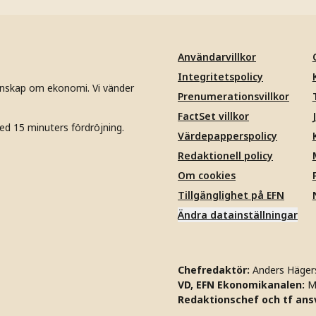
Användarvillkor
Integritetspolicy
unskap om ekonomi. Vi vänder
Prenumerationsvillkor
FactSet villkor
ed 15 minuters fördröjning.
Värdepapperspolicy
Redaktionell policy
Om cookies
Tillgänglighet på EFN
Ändra datainställningar
Chefredaktör:
Anders Häger
VD, EFN Ekonomikanalen:
M
Redaktionschef och tf ansv