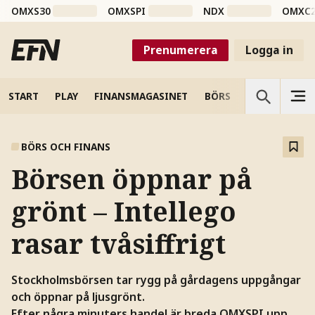
OMXS30
OMXSPI
NDX
OMXC
Prenumerera
Logga in
START
PLAY
FINANSMAGASINET
BÖRS
VETENSKAP
BÖRS OCH FINANS
Börsen öppnar på
grönt – Intellego
rasar tvåsiffrigt
Stockholmsbörsen tar rygg på gårdagens uppgångar
och öppnar på ljusgrönt.
Efter några minuters handel är breda OMXSPI upp