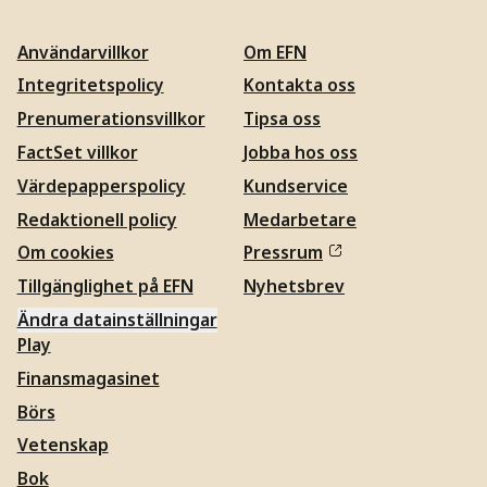
Användarvillkor
Om EFN
Integritetspolicy
Kontakta oss
Prenumerationsvillkor
Tipsa oss
FactSet villkor
Jobba hos oss
Värdepapperspolicy
Kundservice
Redaktionell policy
Medarbetare
Om cookies
Pressrum
Tillgänglighet på EFN
Nyhetsbrev
Ändra datainställningar
Play
Finansmagasinet
Börs
Vetenskap
Bok