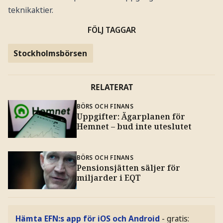
teknikaktier.
FÖLJ TAGGAR
Stockholmsbörsen
RELATERAT
BÖRS OCH FINANS
Uppgifter: Ägarplanen för
Hemnet – bud inte uteslutet
BÖRS OCH FINANS
Pensionsjätten säljer för
miljarder i EQT
Hämta EFN:s app för iOS och Android
- gratis: