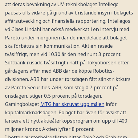
att deras bevakning av UV-teknikbolaget Intellego
pausas tills vidare på grund av bristande insyn i bolagets
affärsutveckling och finansiella rapportering. Intellegos
vd Claes Lindahl har också medverkat i en intervju med
Pareto under morgonen där de meddelade att bolaget
ska förbättra sin kommunikation. Aktien rasade
tvåsiffrigt, men vid 10.30 är den ned runt 3 procent.
Softbank rusade tvåsiffrigt i natt på Tokyobörsen efter
gårdagens affär med ABB där de köpte Robotics-
divisionen. ABB har under torsdagen fått sänkt riktkurs
av Pareto Securities. ABB, som steg 0,7 procent på
onsdagen, stiger 0,5 procent på torsdagen.
Gamingbolaget
MTG har skruvat upp målen
inför
kapitalmarknadsdagen. Bolaget har även för avsikt att
lansera ett nytt aktieåterköpsprogram om upp till 400
miljoner kronor. Aktien lyfter 8 procent.
I botten av storbolagslistan hittas Tele2 och Saab som