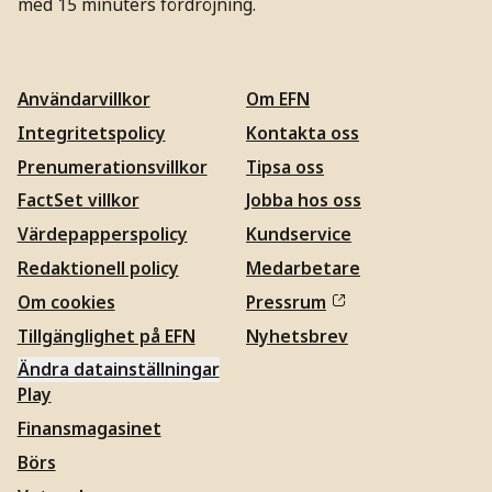
med 15 minuters fördröjning.
Användarvillkor
Om EFN
Integritetspolicy
Kontakta oss
Prenumerationsvillkor
Tipsa oss
FactSet villkor
Jobba hos oss
Värdepapperspolicy
Kundservice
Redaktionell policy
Medarbetare
Om cookies
Pressrum
Tillgänglighet på EFN
Nyhetsbrev
Ändra datainställningar
Play
Finansmagasinet
Börs