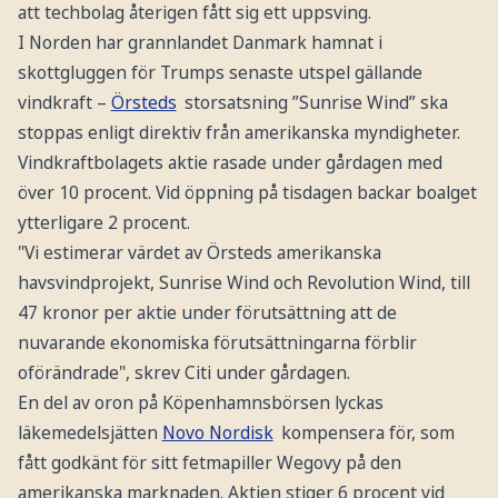
att techbolag återigen fått sig ett uppsving.
I Norden har grannlandet Danmark hamnat i
skottgluggen för Trumps senaste utspel gällande
vindkraft –
Örsteds
storsatsning ”Sunrise Wind” ska
stoppas enligt direktiv från amerikanska myndigheter.
Vindkraftbolagets aktie rasade under gårdagen med
över 10 procent. Vid öppning på tisdagen backar boalget
ytterligare 2 procent.
"Vi estimerar värdet av Örsteds amerikanska
havsvindprojekt, Sunrise Wind och Revolution Wind, till
47 kronor per aktie under förutsättning att de
nuvarande ekonomiska förutsättningarna förblir
oförändrade", skrev Citi under gårdagen.
En del av oron på Köpenhamnsbörsen lyckas
läkemedelsjätten
Novo Nordisk
kompensera för, som
fått godkänt för sitt fetmapiller Wegovy på den
amerikanska marknaden. Aktien stiger 6 procent vid