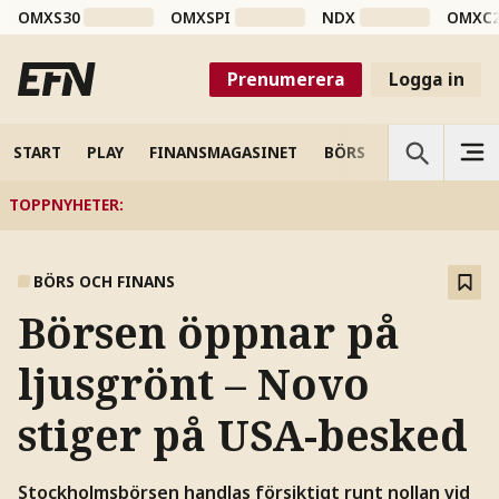
OMXS30
OMXSPI
NDX
OMXC
Prenumerera
Logga in
START
PLAY
FINANSMAGASINET
BÖRS
VETENSKAP
TOPPNYHETER
:
BÖRS OCH FINANS
Börsen öppnar på
ljusgrönt – Novo
stiger på USA-besked
Stockholmsbörsen handlas försiktigt runt nollan vid