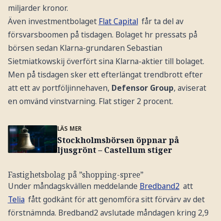
miljarder kronor.
Även investmentbolaget
Flat Capital
får ta del av
försvarsboomen på tisdagen. Bolaget hr pressats på
börsen sedan Klarna-grundaren Sebastian
Sietmiatkowskij överfört sina Klarna-aktier till bolaget.
Men på tisdagen sker ett efterlängat trendbrott efter
att ett av portföljinnehaven,
Defensor Group
, aviserat
en omvänd vinstvarning. Flat stiger 2 procent.
LÄS MER
Stockholmsbörsen öppnar på
ljusgrönt – Castellum stiger
Fastighetsbolag på ”shopping-spree”
Under måndagskvällen meddelande
Bredband2
att
Telia
fått godkänt för att genomföra sitt förvärv av det
förstnämnda. Bredband2 avslutade måndagen kring 2,9