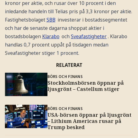
kronor per aktie, och rusar över 10 procent i den
inledande handeln till Telias pris på 3,3 kronor per aktie.
Fastighetsbolaget
SBB
investerar i bostadssegmentet
och har de senaste dagarna shoppat aktier i
bostadsbolagen
Klarabo
och
Sveafastigheter
. Klarabo
handlas 0,7 procent uppåt på tisdagen medan
Sveafastigheter stiger 1 procent.
RELATERAT
BÖRS OCH FINANS
Stockholmsbörsen öppnar på
ljusgrönt – Castellum stiger
BÖRS OCH FINANS
USA-börsen öppnar på ljusgrönt
– Lithium Americas rusar på
Trump besked