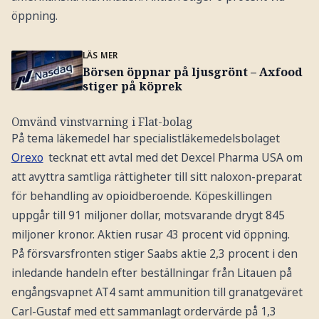
öppning.
LÄS MER
Börsen öppnar på ljusgrönt – Axfood
stiger på köprek
Omvänd vinstvarning i Flat-bolag
På tema läkemedel har specialistläkemedelsbolaget
Orexo
tecknat ett avtal med det Dexcel Pharma USA om
att avyttra samtliga rättigheter till sitt naloxon-preparat
för behandling av opioidberoende. Köpeskillingen
uppgår till 91 miljoner dollar, motsvarande drygt 845
miljoner kronor. Aktien rusar 43 procent vid öppning.
På försvarsfronten stiger Saabs aktie 2,3 procent i den
inledande handeln efter beställningar från Litauen på
engångsvapnet AT4 samt ammunition till granatgeväret
Carl-Gustaf med ett sammanlagt ordervärde på 1,3