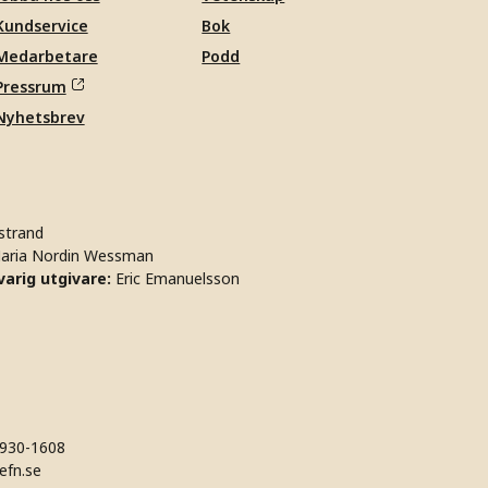
Kundservice
Bok
Medarbetare
Podd
Pressrum
Nyhetsbrev
strand
aria Nordin Wessman
arig utgivare:
Eric Emanuelsson
930-1608
efn.se