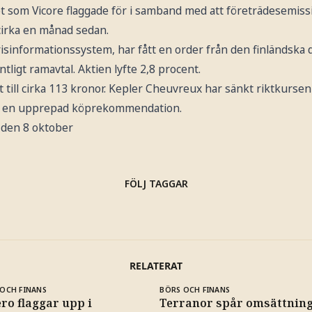
 som Vicore flaggade för i samband med att företrädesemiss
cirka en månad sedan.
risinformationssystem, har fått en order från den finländska 
tligt ramavtal. Aktien lyfte 2,8 procent.
nt till cirka 113 kronor. Kepler Cheuvreux har sänkt riktkursen
ed en upprepad köprekommendation.
 den 8 oktober
FÖLJ TAGGAR
RELATERAT
OCH FINANS
BÖRS OCH FINANS
ro flaggar upp i
Terranor spår omsättning 