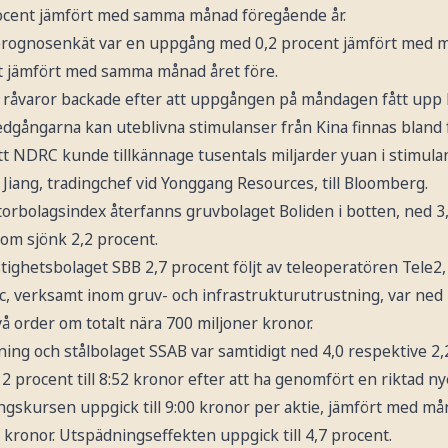
rocent jämfört med samma månad föregående år.
 prognosenkät var en uppgång med 0,2 procent jämfört med 
t jämfört med samma månad året före.
a råvaror backade efter att uppgången på måndagen fått upp 
edgångarna kan uteblivna stimulanser från Kina finnas bland 
tt NDRC kunde tillkännage tusentals miljarder yuan i stimul
 Jiang, tradingchef vid Yonggang Resources, till Bloomberg.
rbolagsindex återfanns gruvbolaget Boliden i botten, ned 3,5
som sjönk 2,2 procent.
ighetsbolaget SBB 2,7 procent följt av teleoperatören Tele2,
, verksamt inom gruv- och infrastrukturutrustning, var ned 1
vå order om totalt nära 700 miljoner kronor.
ing och stålbolaget SSAB var samtidigt ned 4,0 respektive 2,
 procent till 8:52 kronor efter att ha genomfört en riktad n
ingskursen uppgick till 9:00 kronor per aktie, jämfört med m
kronor. Utspädningseffekten uppgick till 4,7 procent.