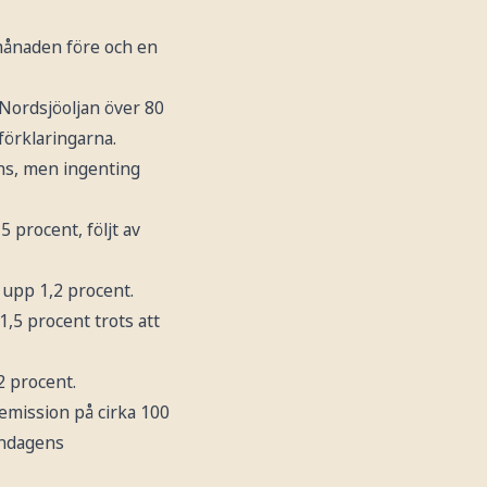
månaden före och en
Nordsjöoljan över 80
förklaringarna.
ans, men ingenting
 procent, följt av
 upp 1,2 procent.
,5 procent trots att
2 procent.
yemission på cirka 100
åndagens