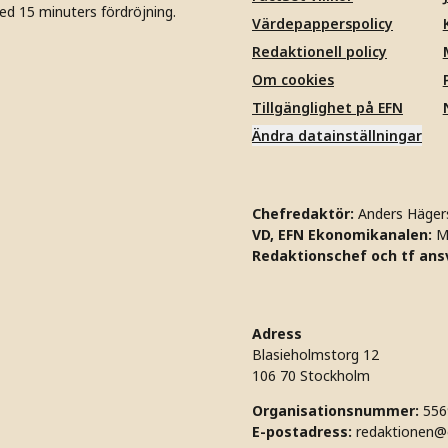
ed 15 minuters fördröjning.
Värdepapperspolicy
Redaktionell policy
Om cookies
Tillgänglighet på EFN
Ändra datainställningar
Chefredaktör:
Anders Häger
VD, EFN Ekonomikanalen:
M
Redaktionschef och tf ansv
Adress
Blasieholmstorg 12
106 70 Stockholm
Organisationsnummer:
556
E-postadress:
redaktionen@