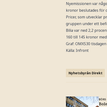
Nyemissionen var något
kronor beslutades för 
Pricer, som utvecklar p
gruppen under ett befin
Bilia var ned 2,2 proce
160 till 145 kronor m
Graf: OMXS30 tisdagen
Källa: Infront
Nyhetsbyrån Direkt
BÖRS 
Bole