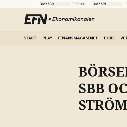
OMXS30
00:00:00
OMXSPI
0
START
PLAY
FINANSMAGASINET
BÖRS
VE
BÖRSE
SBB O
STRÖM