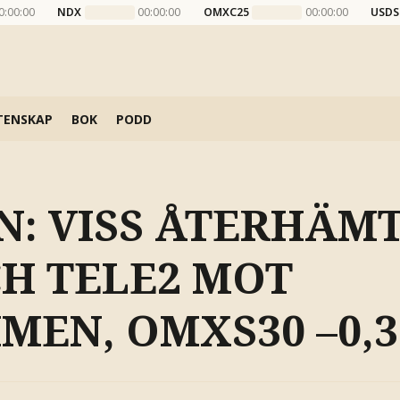
0:00:00
NDX
00:00:00
OMXC25
00:00:00
USDS
TENSKAP
BOK
PODD
N: VISS ÅTERHÄM
CH TELE2 MOT
MEN, OMXS30 –0,