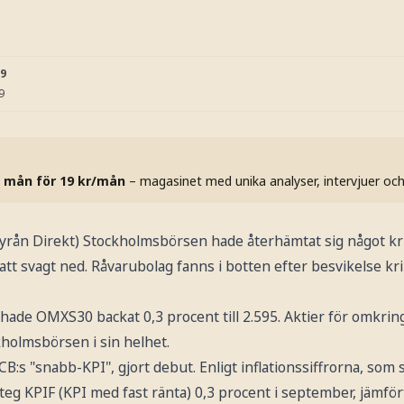
39
9
 mån för 19 kr/mån
– magasinet med unika analyser, intervjuer oc
n Direkt) Stockholmsbörsen hade återhämtat sig något kri
att svagt ned. Råvarubolag fanns i botten efter besvikelse kr
ade OMXS30 backat 0,3 procent till 2.595. Aktier för omkring
kholmsbörsen i sin helhet.
s "snabb-KPI", gjort debut. Enligt inflationssiffrorna, som 
steg KPIF (KPI med fast ränta) 0,3 procent i september, jämf