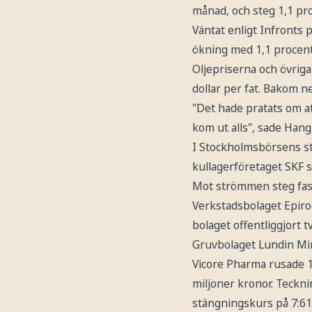
månad, och steg 1,1 p
Väntat enligt Infronts
ökning med 1,1 procen
Oljepriserna och övrig
dollar per fat. Bakom n
"Det hade pratats om a
kom ut alls", sade Hang
I Stockholmsbörsens sto
kullagerföretaget SKF 
Mot strömmen steg fast
Verkstadsbolaget Epiroc
bolaget offentliggjort t
Gruvbolaget Lundin Min
Vicore Pharma rusade 12
miljoner kronor. Teckn
stängningskurs på 7:61 