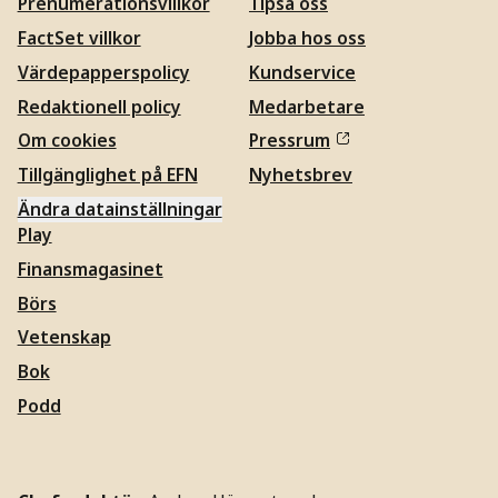
Prenumerationsvillkor
Tipsa oss
FactSet villkor
Jobba hos oss
Värdepapperspolicy
Kundservice
Redaktionell policy
Medarbetare
Om cookies
Pressrum
Tillgänglighet på EFN
Nyhetsbrev
Ändra datainställningar
Play
Finansmagasinet
Börs
Vetenskap
Bok
Podd