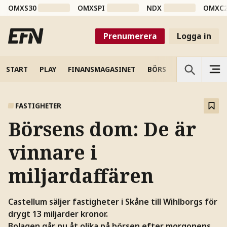
OMXS30
OMXSPI
NDX
OMXC
Prenumerera
Logga in
START
PLAY
FINANSMAGASINET
BÖRS
VETENSKAP
FASTIGHETER
Börsens dom: De är
vinnare i
miljardaffären
Castellum säljer fastigheter i Skåne till Wihlborgs för
drygt 13 miljarder kronor.
Bolagen går nu åt olika på börsen efter morgonens