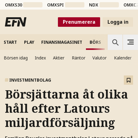
OMXS30
OMXSPI
NDX
OMXC
Prenumerera
Logga in
START
PLAY
FINANSMAGASINET
BÖRS
VETENSKAP
Börsen idag
Index
Aktier
Räntor
Valutor
Kalender
INVESTMENTBOLAG
Börsjättarna åt olika
håll efter Latours
miljardförsäljning