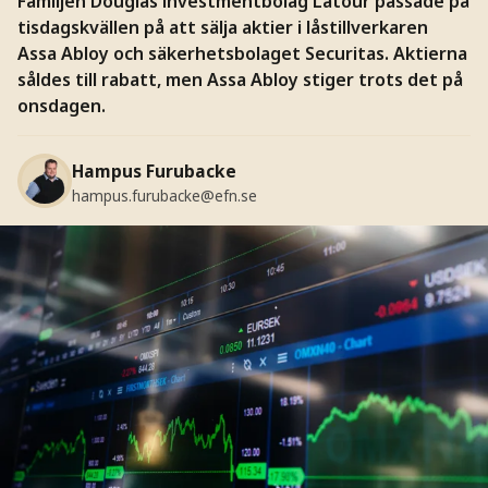
Familjen Douglas investmentbolag Latour passade på
tisdagskvällen på att sälja aktier i låstillverkaren
Assa Abloy och säkerhetsbolaget Securitas. Aktierna
såldes till rabatt, men Assa Abloy stiger trots det på
onsdagen.
Hampus Furubacke
hampus.furubacke@efn.se