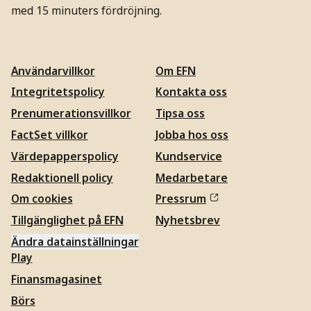
med 15 minuters fördröjning.
Användarvillkor
Om EFN
Integritetspolicy
Kontakta oss
Prenumerationsvillkor
Tipsa oss
FactSet villkor
Jobba hos oss
Värdepapperspolicy
Kundservice
Redaktionell policy
Medarbetare
Om cookies
Pressrum
Tillgänglighet på EFN
Nyhetsbrev
Ändra datainställningar
Play
Finansmagasinet
Börs