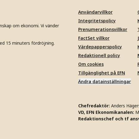
Användarvillkor
Integritetspolicy
unskap om ekonomi. Vi vänder
Prenumerationsvillkor
FactSet villkor
ed 15 minuters fördröjning.
Värdepapperspolicy
Redaktionell policy
Om cookies
Tillgänglighet på EFN
Ändra datainställningar
Chefredaktör:
Anders Häger
VD, EFN Ekonomikanalen:
M
Redaktionschef och tf ansv