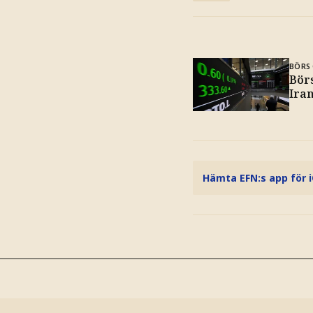
BÖRS 
Bör
Ira
Hämta EFN:s app för 