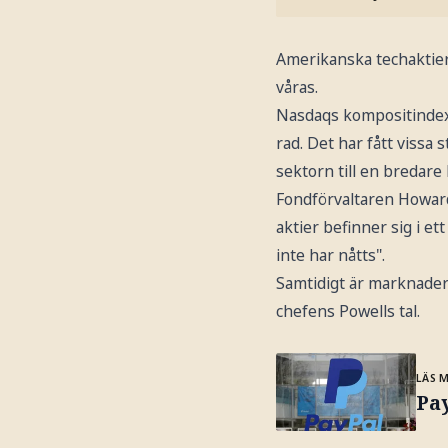
Amerikanska techaktier
våras.
Nasdaqs kompositindex f
rad. Det har fått vissa 
sektorn till en bredar
Fondförvaltaren Howar
aktier befinner sig i e
inte har nåtts".
Samtidigt är marknader
chefens Powells tal.
LÄS 
Pay