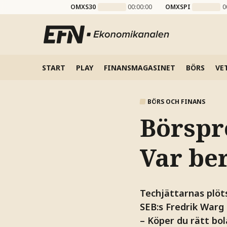
OMXS30
00:00:00
OMXSPI
0
START
PLAY
FINANSMAGASINET
BÖRS
VE
BÖRS OCH FINANS
Börspr
Var ber
Techjättarnas plöts
SEB:s Fredrik Warg 
– Köper du rätt bol