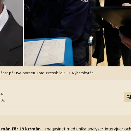
gånar på USA-börsen.
Foto: Pressbild / TT Nyhetsbyrån
:40
:02
 mån för 19 kr/mån
– magasinet med unika analyser, intervjuer oc