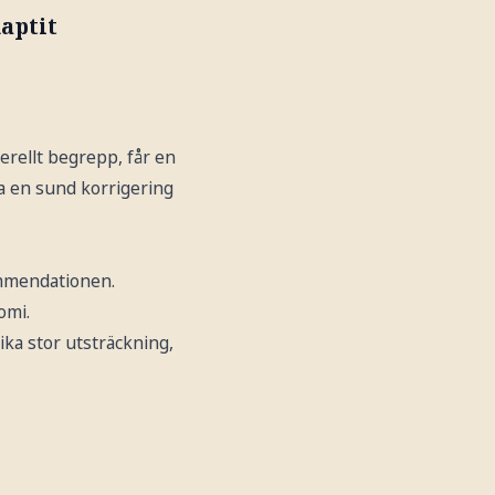
aptit
erellt begrepp, får en
ra en sund korrigering
kommendationen.
omi.
ika stor utsträckning,