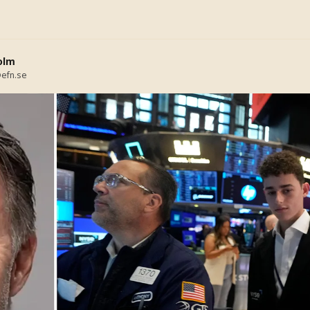
olm
efn.se