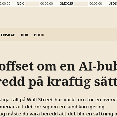
0:00:00
NDX
00:00:00
OMXC25
00:00:00
USDS
TENSKAP
BOK
PODD
offset om en AI-bu
edd på kraftig sät
liga fall på Wall Street har väckt oro för en överv
menar att det rör sig om en sund korrigering.
ag måste du vara beredd att det blir en sättning på