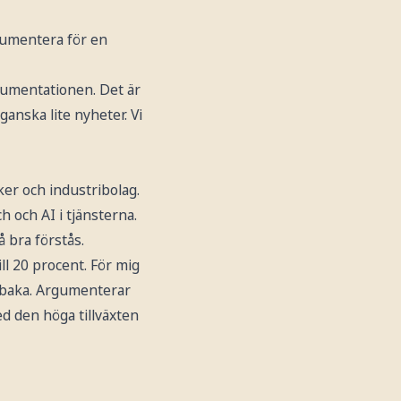
rgumentera för en
rgumentationen. Det är
ganska lite nyheter. Vi
ker och industribolag.
h och AI i tjänsterna.
 bra förstås.
ll 20 procent. För mig
illbaka. Argumenterar
ed den höga tillväxten