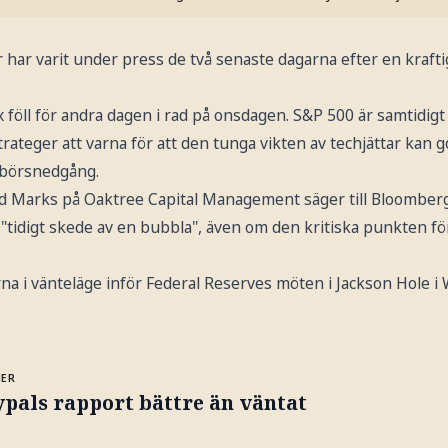
 har varit under press de två senaste dagarna efter en kraft
öll för andra dagen i rad på onsdagen. S&P 500 är samtidigt 
strateger att varna för att den tunga vikten av techjättar kan 
e börsnedgång.
d Marks på Oaktree Capital Management säger till Bloomber
tt "tidigt skede av en bubbla", även om den kritiska punkten f
na i vänteläge inför Federal Reserves möten i Jackson Hole 
MER
pals rapport bättre än väntat