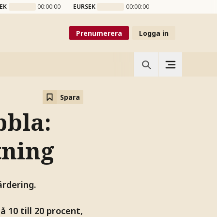
EK
00:00:00
EURSEK
00:00:00
Prenumerera
Logga in
Spara
bbla:
tning
ärdering.
 10 till 20 procent,