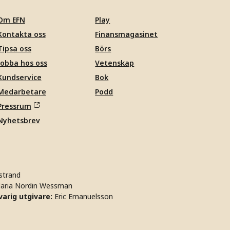
Om EFN
Play
Kontakta oss
Finansmagasinet
Tipsa oss
Börs
Jobba hos oss
Vetenskap
Kundservice
Bok
Medarbetare
Podd
Pressrum
Nyhetsbrev
strand
aria Nordin Wessman
arig utgivare:
Eric Emanuelsson