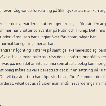
ef över rådgivande förvaltning på SEB, tycker att man kan a
len ser de övervärderade ut rent generellt. Jag förstår den a
kommer när vi sitter och väntar på Putin och Trump. Det finns 
 under våren, sen har allt gått över förväntan, säger han.
 normal korrigering, menar han.
förändrar någonting. Tittar vi på samtliga läkemedelsbolag, ban
 växa och öka marginalerna krävs det allt större innehåll av tec
rivas på, men det är inte samma som att alla bolag kommer gå
tt bolag måste du vara beredd att det blir en sättning på 10 ti
 Det viktiga är att du har köpt rätt bolag, för då kommer de t
värderat, vilket det är, så växer man ändå in i värderingarna m
MER