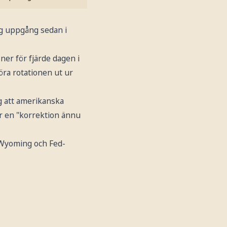
ig uppgång sedan i
ner för fjärde dagen i
göra rotationen ut ur
g att amerikanska
ör en "korrektion ännu
i Wyoming och Fed-