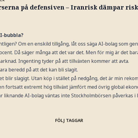
serna på defensiven – Iranrisk dämpar risk
AI-bubbla?
tligen? Om en enskild tillgång, låt oss säga AI-bolag som gen
procent. Då säger många att det var det. Men för mig är det ba
rknad. Ingenting tyder på att tillväxten kommer att avta.
ra beredd på att det kan bli slagit.
 det blir slagigt. Utan köp i stället på nedgång, det är min re
 en fortsatt extremt hög tillväxt jämfört med övrig global ekon
 liknande AI-bolag väntas inte Stockholmbörsen påverkas i l
FÖLJ TAGGAR