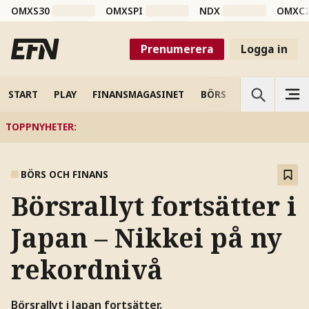
OMXS30
OMXSPI
NDX
OMXC
Prenumerera
Logga in
START
PLAY
FINANSMAGASINET
BÖRS
VETENSKAP
TOPPNYHETER
:
BÖRS OCH FINANS
Börsrallyt fortsätter i
Japan – Nikkei på ny
rekordnivå
Börsrallyt i Japan fortsätter.