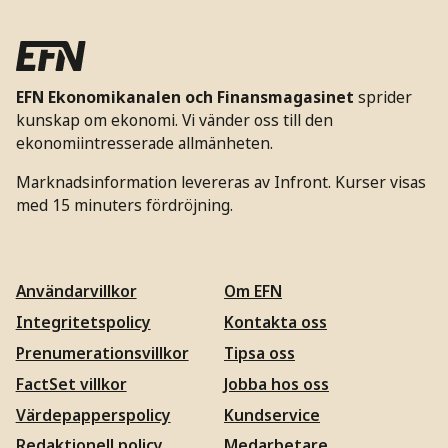
EFN Ekonomikanalen och Finansmagasinet
sprider
kunskap om ekonomi. Vi vänder oss till den
ekonomiintresserade allmänheten.
Marknadsinformation levereras av Infront. Kurser visas
med 15 minuters fördröjning.
Användarvillkor
Om EFN
Integritetspolicy
Kontakta oss
Prenumerationsvillkor
Tipsa oss
FactSet villkor
Jobba hos oss
Värdepapperspolicy
Kundservice
Redaktionell policy
Medarbetare