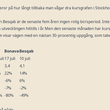
t beror på hur långt tillbaka man vågar dra kursgrafen i Stock
h Besqab är de senaste fem åren ingen rolig börsperiod. Inte 
n utvecklingen hittills i år. Men den senaste månaden har kur
m visar vägen med en nästan 30-procentig uppgång, som tabel
Bonava
Besqab
uli
17 juli
10 juli
3,4
4,1
%
22%
14%
-6%
6%
-7%
-2%
%
-80%
-49%
på plats