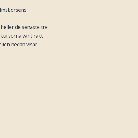
holmsbörsens
heller de senaste tre
skurvorna vänt rakt
len nedan visar.