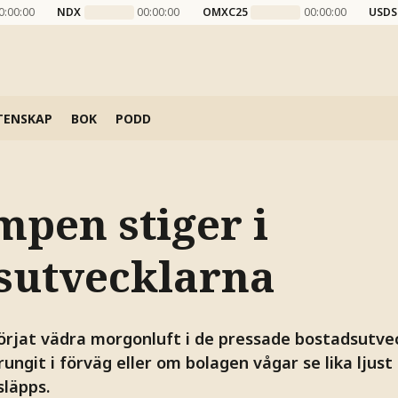
0:00:00
NDX
00:00:00
OMXC25
00:00:00
USDS
TENSKAP
BOK
PODD
mpen stiger i
sutvecklarna
örjat vädra morgonluft i de pressade bostadsutvec
ungit i förväg eller om bolagen vågar se lika lju
släpps.