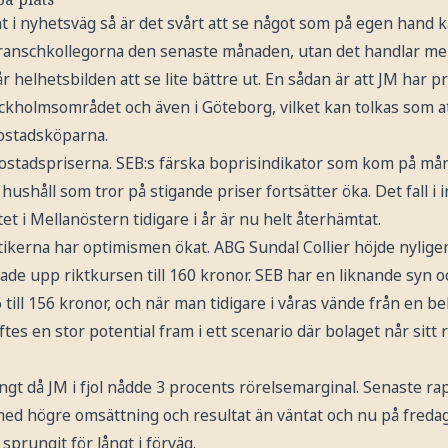
 i nyhetsväg så är det svårt att se något som på egen hand k
ranschkollegorna den senaste månaden, utan det handlar mer
r helhetsbilden att se lite bättre ut. En sådan är att JM har p
ockholmsområdet och även i Göteborg, vilket kan tolkas som at
ostadsköparna.
stadspriserna. SEB:s färska boprisindikator som kom på må
hushåll som tror på stigande priser fortsätter öka. Det fall i
et i Mellanöstern tidigare i år är nu helt återhämtat.
tikerna har optimismen ökat. ABG Sundal Collier höjde nyli
vade upp riktkursen till 160 kronor. SEB har en liknande syn 
 till 156 kronor, och när man tidigare i våras vände från en behå
s en stor potential fram i ett scenario där bolaget når sitt
ångt då JM i fjol nådde 3 procents rörelsemarginal. Senaste ra
 med högre omsättning och resultat än väntat och nu på fredag bl
 sprungit för långt i förväg.