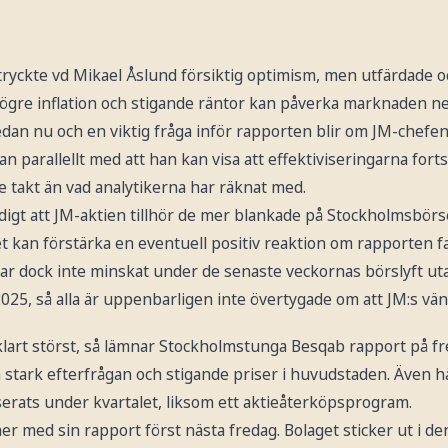
ryckte vd Mikael Åslund försiktig optimism, men utfärdade oc
högre inflation och stigande räntor kan påverka marknaden ne
edan nu och en viktig fråga inför rapporten blir om JM-chefe
gan parallellt med att han kan visa att effektiviseringarna fortsä
 takt än vad analytikerna har räknat med.
idigt att JM-aktien tillhör de mer blankade på Stockholmsbör
et kan förstärka en eventuell positiv reaktion om rapporten fa
r dock inte minskat under de senaste veckornas börslyft ut
025, så alla är uppenbarligen inte övertygade om att JM:s vän
klart störst, så lämnar Stockholmstunga Besqab rapport på fr
stark efterfrågan och stigande priser i huvudstaden. Även hä
serats under kvartalet, liksom ett aktieåterköpsprogram.
r med sin rapport först nästa fredag. Bolaget sticker ut i de