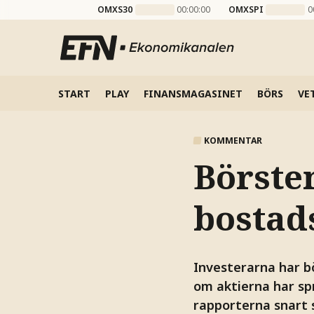
OMXS30
00:00:00
OMXSPI
0
START
PLAY
FINANSMAGASINET
BÖRS
VE
KOMMENTAR
Börste
bostad
Investerarna har b
om aktierna har spr
rapporterna snart 