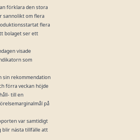
an förklara den stora
 sannolikt om flera
roduktionsstartat flera
t bolaget ser ett
ndagen visade
 indikatorn som
gen sin rekommendation
och förra veckan höjde
ll- till en
 rörelsemarginalmål på
pporten var samtidigt
ir nästa tillfälle att