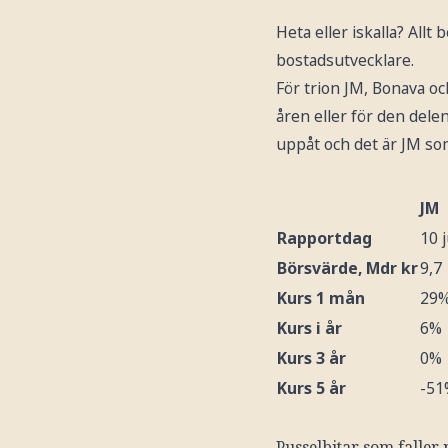
Heta eller iskalla? All
bostadsutvecklare.
För trion JM, Bonava oc
åren eller för den dele
uppåt och det är JM so
JM
Rapportdag
10 j
Börsvärde, Mdr kr
9,7
Kurs 1 mån
29
Kurs i år
6%
Kurs 3 år
0%
Kurs 5 år
-51
Pusselbitar som faller 