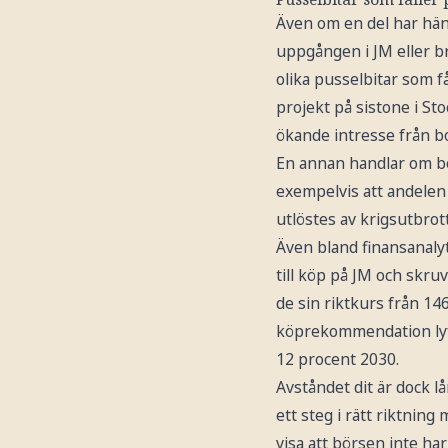
Även om en del har hänt
uppgången i JM eller b
olika pusselbitar som få
projekt på sistone i St
ökande intresse från b
En annan handlar om bo
exempelvis att andelen 
utlöstes av krigsutbrott
Även bland finansanaly
till köp på JM och skru
de sin riktkurs från 146
köprekommendation lyfte
12 procent 2030.
Avståndet dit är dock l
ett steg i rätt riktning
visa att börsen inte har