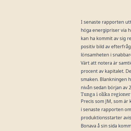
I senaste rapporten utt
höga energipriser via 
kan ha kommit av sig r
positiv bild av efterfrå
lönsamheten i snabbare
Värt att notera är samt
procent av kapitalet. D
smaken. Blankningen ha
nivån sedan början av 2
Tunga i olika regioner
Precis som JM, som är 
i senaste rapporten om 
produktionsstarter avi
Bonava å sin sida komme