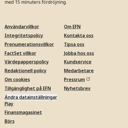
med 15 minuters fördröjning.
Användarvillkor
Om EFN
Integritetspolicy
Kontakta oss
Prenumerationsvillkor
Tipsa oss
FactSet villkor
Jobba hos oss
Värdepapperspolicy
Kundservice
Redaktionell policy
Medarbetare
Om cookies
Pressrum
Tillgänglighet på EFN
Nyhetsbrev
Ändra datainställningar
Play
Finansmagasinet
Börs