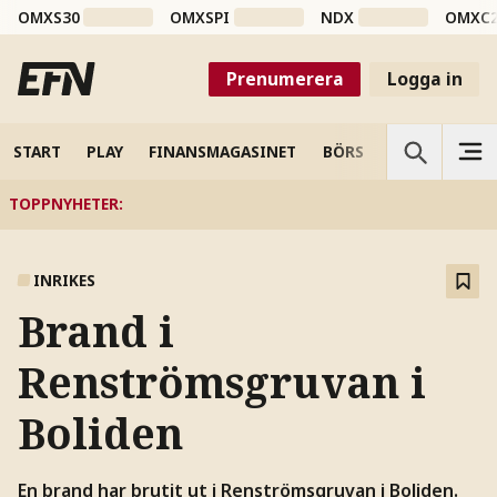
OMXS30
OMXSPI
NDX
OMXC
Prenumerera
Logga in
START
PLAY
FINANSMAGASINET
BÖRS
VETENSKAP
TOPPNYHETER
:
INRIKES
Brand i
Renströmsgruvan i
Boliden
En brand har brutit ut i Renströmsgruvan i Boliden.