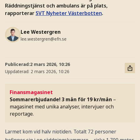
Räddningstjänst och ambulans är på plats,
rapporterar
SVT Nyheter Västerbotten
.
Lee Westergren
lee.westergren@efn.se
Publicerad:
2 mars 2026, 10:26
Uppdaterad:
2 mars 2026, 10:26
Finansmagasinet
Sommarerbjudande! 3 mån för 19 kr/mån
–
magasinet med unika analyser, intervjuer och
reportage.
Larmet kom vid halv niotiden. Totalt 72 personer
befinner sig i en räddningskammare – cirka 1 700 meter