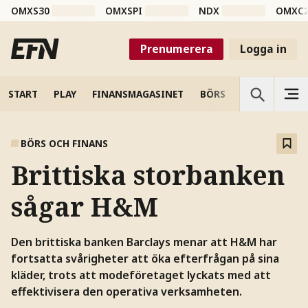
OMXS30
OMXSPI
NDX
OMXC
Prenumerera
Logga in
START
PLAY
FINANSMAGASINET
BÖRS
VETENSKAP
BÖRS OCH FINANS
Brittiska storbanken
sågar H&M
Den brittiska banken Barclays menar att H&M har
fortsatta svårigheter att öka efterfrågan på sina
kläder, trots att modeföretaget lyckats med att
effektivisera den operativa verksamheten.