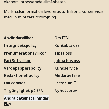
ekonomiintresserade allmänheten.
Marknadsinformation levereras av Infront. Kurser visas
med 15 minuters fördröjning.
Användarvillkor
Om EFN
Integritetspolicy
Kontakta oss
Prenumerationsvillkor
Tipsa oss
FactSet villkor
Jobba hos oss
Värdepapperspolicy
Kundservice
Redaktionell policy
Medarbetare
Om cookies
Pressrum
Tillgänglighet på EFN
Nyhetsbrev
Ändra datainställningar
Play