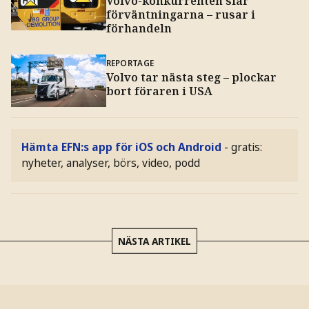
Volvo-konkurrenten slår
förväntningarna – rusar i
förhandeln
REPORTAGE
Volvo tar nästa steg – plockar
bort föraren i USA
Hämta EFN:s app för iOS och Android
- gratis:
nyheter, analyser, börs, video, podd
NÄSTA ARTIKEL