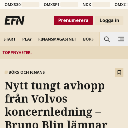
OMXS30
OMXSPI
NDX
OMXC
Prenumerera
Logga in
START
PLAY
FINANSMAGASINET
BÖRS
VETENSKAP
TOPPNYHETER
:
BÖRS OCH FINANS
Nytt tungt avhopp
från Volvos
koncernledning –
Bruno Blin lämnar