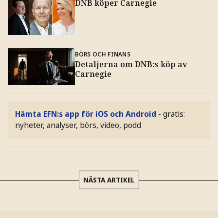
DNB köper Carnegie
BÖRS OCH FINANS
Detaljerna om DNB:s köp av
Carnegie
Hämta EFN:s app för iOS och Android
- gratis:
nyheter, analyser, börs, video, podd
NÄSTA ARTIKEL