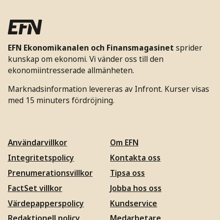
EFN Ekonomikanalen och Finansmagasinet
sprider
kunskap om ekonomi. Vi vänder oss till den
ekonomiintresserade allmänheten.
Marknadsinformation levereras av Infront. Kurser visas
med 15 minuters fördröjning.
Användarvillkor
Om EFN
Integritetspolicy
Kontakta oss
Prenumerationsvillkor
Tipsa oss
FactSet villkor
Jobba hos oss
Värdepapperspolicy
Kundservice
Redaktionell policy
Medarbetare