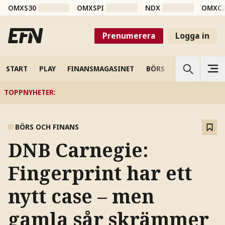
OMXS30
OMXSPI
NDX
OMXC
Prenumerera
Logga in
START
PLAY
FINANSMAGASINET
BÖRS
VETENSKAP
TOPPNYHETER
:
BÖRS OCH FINANS
DNB Carnegie:
Fingerprint har ett
nytt case – men
gamla sår skrämmer