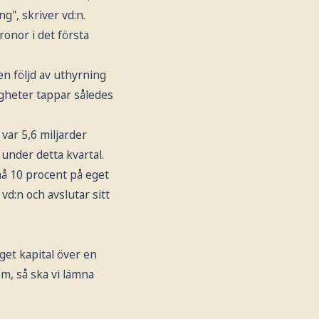
g", skriver vd:n.
ronor i det första
en följd av uthyrning
stigheter tappar således
 var 5,6 miljarder
 under detta kvartal.
 nå 10 procent på eget
vd:n och avslutar sitt
get kapital över en
m, så ska vi lämna