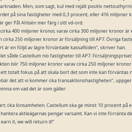
arknaden. Men, som sagt, kul med rejält positiv nettouthyrnin
det på sina fastigheter med 0,3 procent, eller 416 miljoner k
är ger Pål Ahlsén mer färg i sitt vd-ord.
irka 400 miljoner kronor, varav cirka 300 miljoner kronor är 
 och cirka 250 miljoner kronor är försäljning till AP7. Övriga fa
märt är en följd av lägre förväntade kassaflöden", skriver han.
et sålde Castellum nio fastigheter till AP7. Försäljningspriset
ekten blir 750 miljoner kronor varav cirka 250 miljoner kronor
 ett totalt fokus på att skala bort det som inte kan förväntas
nebär det att vi kommer öka transaktionshastigheten", uppger 
minna om vad det är som gäller:
art; öka lönsamheten. Castellum ska ge minst 10 procent på e
 hantera aktieägarnas pengar varsamt. Kan vi inte förränta de
earn it, we will return it!"