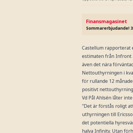
Finansmagasinet
Sommarerbjudande! 3
Castellum rapporterat e
estimaten från Infront 
även det nära förväntad
Nettouthyrningen i kvart
för rullande 12 månader
positivt nettouthyrning 
Vd Pål Ahlsén låter int
"Det är förstås roligt 
uthyrningen till Ericss
det potentiella hyresvär
halva Infinity. Utan fö