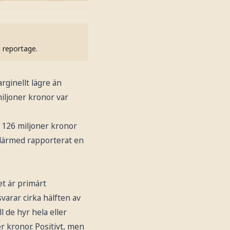
h reportage.
rginellt lägre än
miljoner kronor var
ll 126 miljoner kronor
m därmed rapporterat en
et är primärt
varar cirka hälften av
l de hyr hela eller
r kronor. Positivt, men