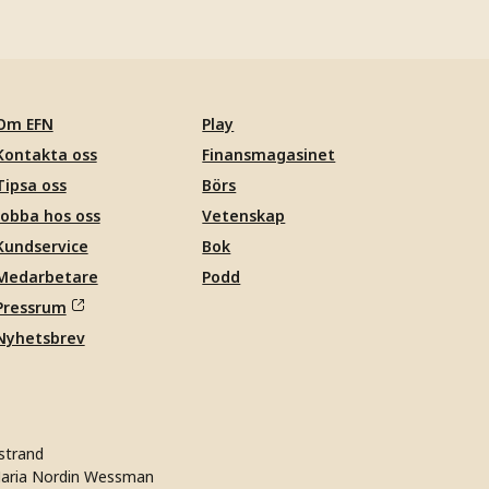
Om EFN
Play
Kontakta oss
Finansmagasinet
Tipsa oss
Börs
Jobba hos oss
Vetenskap
Kundservice
Bok
Medarbetare
Podd
Pressrum
Nyhetsbrev
strand
aria Nordin Wessman