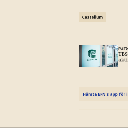
Castellum
FAST
UBS
akti
Hämta EFN:s app för 