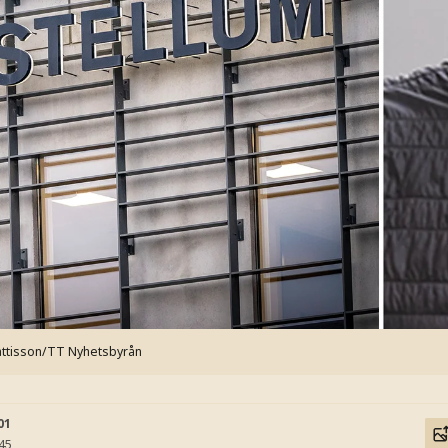
Mattisson/TT Nyhetsbyrån
01
:45