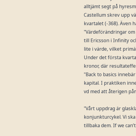
alltjämt segt på hyresm
Castellum skrev upp vär
kvartalet (-368). Även h
"Värdeförändringar om c
till Ericsson i Infinity
lite i värde, vilket pri
Under det första kvartal
kronor, där resultateff
"Back to basics innebär
kapital. I praktiken in
vd med att återigen på
"Vårt uppdrag är glaskl
konjunkturcykel. Vi ska
tillbaka dem. If we can’t 