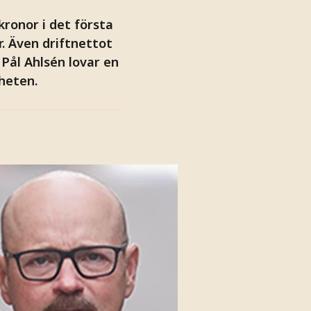
ronor i det första
r. Även driftnettot
 Pål Ahlsén lovar en
heten.