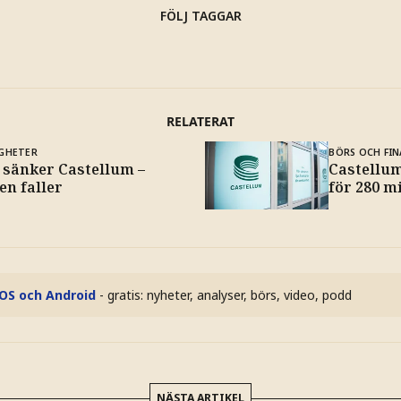
FÖLJ TAGGAR
RELATERAT
IGHETER
BÖRS OCH FIN
 sänker Castellum –
Castellum
en faller
för 280 m
iOS och Android
- gratis: nyheter, analyser, börs, video, podd
NÄSTA ARTIKEL