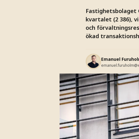
Fastighetsbolaget 
kvartalet (2 386), v
och förvaltningsres
ökad transaktionsh
Emanuel Furuho
emanuel.furuholm@e