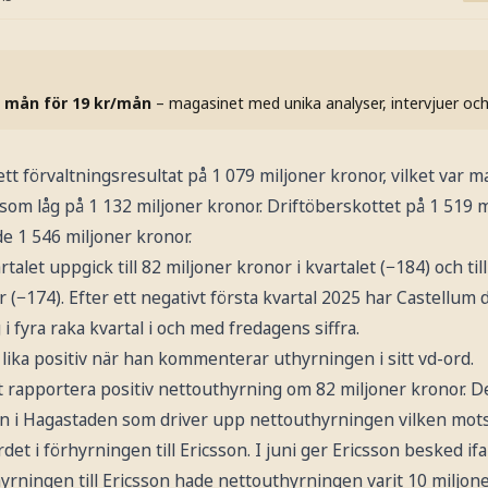
 mån för 19 kr/mån
– magasinet med unika analyser, intervjuer oc
tt förvaltningsresultat på 1 079 miljoner kronor, vilket var ma
som låg på 1 132 miljoner kronor. Driftöberskottet på 1 519 
e 1 546 miljoner kronor.
alet uppgick till 82 miljoner kronor i kvartalet (−184) och ti
 (−174). Efter ett negativt första kvartal 2025 har Castellu
i fyra raka kvartal i och med fredagens siffra.
e lika positiv när han kommenterar uthyrningen i sitt vd-ord.
att rapportera positiv nettouthyrning om 82 miljoner kronor. D
on i Hagastaden som driver upp nettouthyrningen vilken mots
det i förhyrningen till Ericsson. I juni ger Ericsson besked ifal
rhyrningen till Ericsson hade nettouthyrningen varit 10 miljone