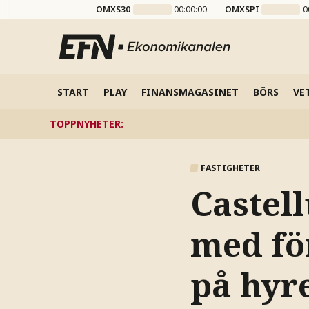
OMXS30
00:00:00
OMXSPI
0
START
PLAY
FINANSMAGASINET
BÖRS
VE
TOPPNYHETER
:
FASTIGHETER
Castell
med för
på hyr