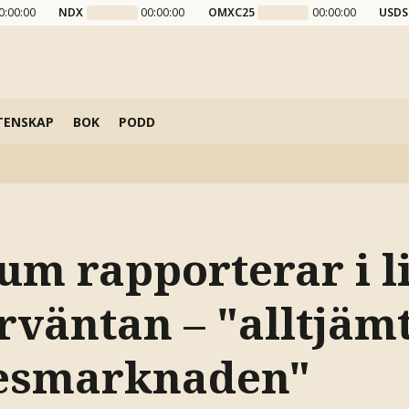
0:00:00
NDX
00:00:00
OMXC25
00:00:00
USDS
TENSKAP
BOK
PODD
um rapporterar i l
väntan – "alltjämt
esmarknaden"