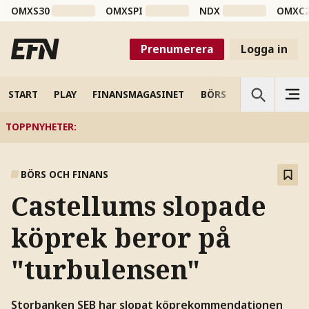
OMXS30
OMXSPI
NDX
OMXC
Prenumerera
Logga in
START
PLAY
FINANSMAGASINET
BÖRS
VETENSKAP
TOPPNYHETER
:
BÖRS OCH FINANS
Castellums slopade
köprek beror på
"turbulensen"
Storbanken SEB har slopat köprekommendationen