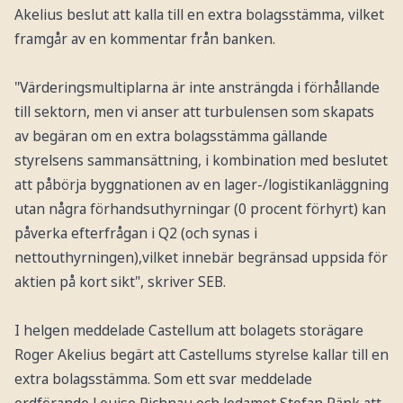
Akelius beslut att kalla till en extra bolagsstämma, vilket
framgår av en kommentar från banken.
"Värderingsmultiplarna är inte ansträngda i förhållande
till sektorn, men vi anser att turbulensen som skapats
av begäran om en extra bolagsstämma gällande
styrelsens sammansättning, i kombination med beslutet
att påbörja byggnationen av en lager-/logistikanläggning
utan några förhandsuthyrningar (0 procent förhyrt) kan
påverka efterfrågan i Q2 (och synas i
nettouthyrningen),vilket innebär begränsad uppsida för
aktien på kort sikt", skriver SEB.
I helgen meddelade Castellum att bolagets storägare
Roger Akelius begärt att Castellums styrelse kallar till en
extra bolagsstämma. Som ett svar meddelade
ordförande Louise Richnau och ledamot Stefan Ränk att