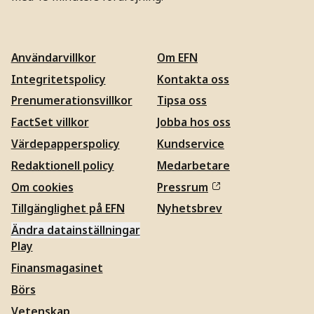
Användarvillkor
Om EFN
Integritetspolicy
Kontakta oss
Prenumerationsvillkor
Tipsa oss
FactSet villkor
Jobba hos oss
Värdepapperspolicy
Kundservice
Redaktionell policy
Medarbetare
Om cookies
Pressrum
Tillgänglighet på EFN
Nyhetsbrev
Ändra datainställningar
Play
Finansmagasinet
Börs
Vetenskap