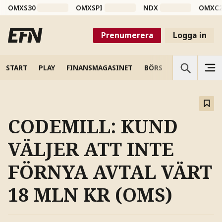
OMXS30
OMXSPI
NDX
OMXC
Prenumerera
Logga in
START
PLAY
FINANSMAGASINET
BÖRS
VETENSKAP
CODEMILL: KUND
VÄLJER ATT INTE
FÖRNYA AVTAL VÄRT
18 MLN KR (OMS)