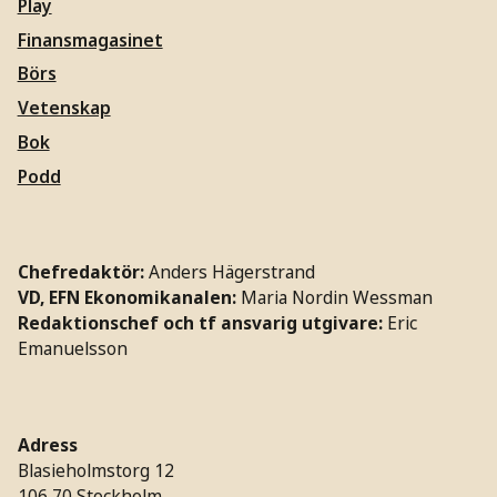
Play
Finansmagasinet
Börs
Vetenskap
Bok
Podd
Chefredaktör:
Anders Hägerstrand
VD, EFN Ekonomikanalen:
Maria Nordin Wessman
Redaktionschef och tf ansvarig utgivare:
Eric
Emanuelsson
Adress
Blasieholmstorg 12
106 70 Stockholm