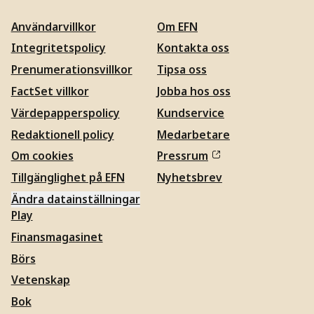
Användarvillkor
Om EFN
Integritetspolicy
Kontakta oss
Prenumerationsvillkor
Tipsa oss
FactSet villkor
Jobba hos oss
Värdepapperspolicy
Kundservice
Redaktionell policy
Medarbetare
Om cookies
Pressrum
Tillgänglighet på EFN
Nyhetsbrev
Ändra datainställningar
Play
Finansmagasinet
Börs
Vetenskap
Bok