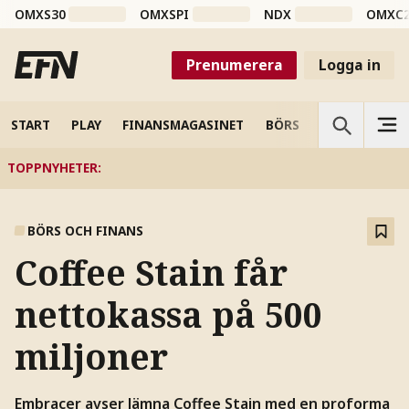
OMXS30
OMXSPI
NDX
OMXC
Prenumerera
Logga in
START
PLAY
FINANSMAGASINET
BÖRS
VETENSKAP
TOPPNYHETER
:
BÖRS OCH FINANS
Coffee Stain får
nettokassa på 500
miljoner
Embracer avser lämna Coffee Stain med en proforma