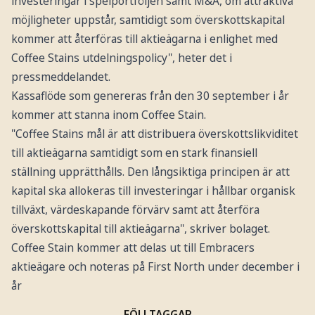
investeringar i spelportföljen samt M&A, om attraktiva
möjligheter uppstår, samtidigt som överskottskapital
kommer att återföras till aktieägarna i enlighet med
Coffee Stains utdelningspolicy", heter det i
pressmeddelandet.
Kassaflöde som genereras från den 30 september i år
kommer att stanna inom Coffee Stain.
"Coffee Stains mål är att distribuera överskottslikviditet
till aktieägarna samtidigt som en stark finansiell
ställning upprätthålls. Den långsiktiga principen är att
kapital ska allokeras till investeringar i hållbar organisk
tillväxt, värdeskapande förvärv samt att återföra
överskottskapital till aktieägarna", skriver bolaget.
Coffee Stain kommer att delas ut till Embracers
aktieägare och noteras på First North under december i
år
FÖLJ TAGGAR