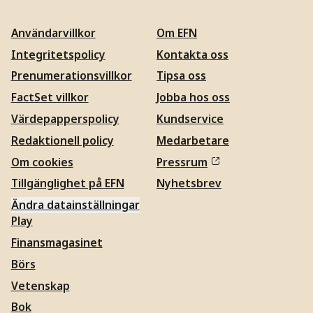
Användarvillkor
Om EFN
Integritetspolicy
Kontakta oss
Prenumerationsvillkor
Tipsa oss
FactSet villkor
Jobba hos oss
Värdepapperspolicy
Kundservice
Redaktionell policy
Medarbetare
Om cookies
Pressrum
Tillgänglighet på EFN
Nyhetsbrev
Ändra datainställningar
Play
Finansmagasinet
Börs
Vetenskap
Bok