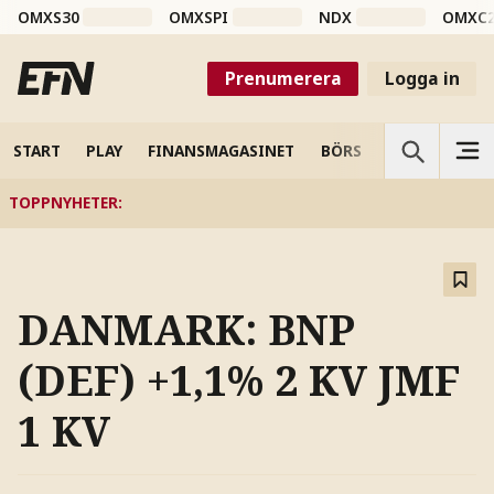
OMXS30
OMXSPI
NDX
OMXC
Prenumerera
Logga in
START
PLAY
FINANSMAGASINET
BÖRS
VETENSKAP
TOPPNYHETER
:
DANMARK: BNP
(DEF) +1,1% 2 KV JMF
1 KV