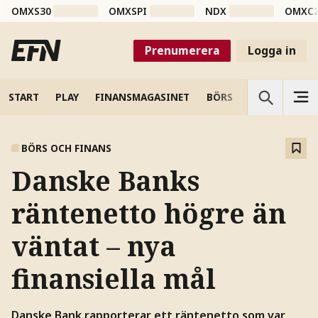
OMXS30
OMXSPI
NDX
OMXC
Prenumerera
Logga in
START
PLAY
FINANSMAGASINET
BÖRS
VETENSKAP
BÖRS OCH FINANS
Danske Banks
räntenetto högre än
väntat – nya
finansiella mål
Danske Bank rapporterar ett räntenetto som var