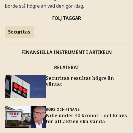
borde stå högre än vad den gör idag.
FÖLJ TAGGAR
Securitas
FINANSIELLA INSTRUMENT I ARTIKELN
RELATERAT
Securitas resultat högre än
väntat
BÖRS OCH FINANS
Nibe under 40 kronor – det krävs
för att aktien ska vända