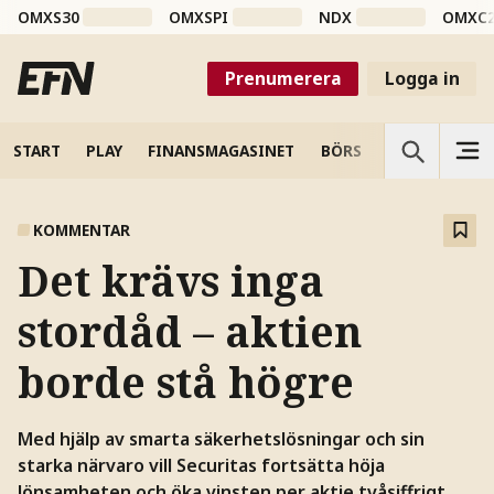
OMXS30
OMXSPI
NDX
OMXC
Prenumerera
Logga in
START
PLAY
FINANSMAGASINET
BÖRS
VETENSKAP
KOMMENTAR
Det krävs inga
stordåd – aktien
borde stå högre
Med hjälp av smarta säkerhetslösningar och sin
starka närvaro vill Securitas fortsätta höja
lönsamheten och öka vinsten per aktie tvåsiffrigt.