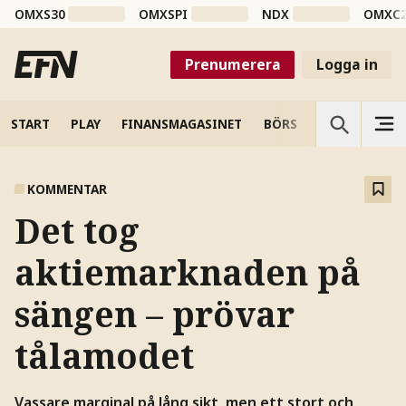
OMXS30
OMXSPI
NDX
OMXC
Prenumerera
Logga in
START
PLAY
FINANSMAGASINET
BÖRS
VETENSKAP
KOMMENTAR
Det tog
aktiemarknaden på
sängen – prövar
tålamodet
Vassare marginal på lång sikt, men ett stort och