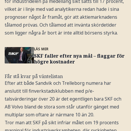
för industridelen på medellång sikt sätts till 17 procent,
vilket är i linje med vad analytikerna redan hade i sina
prognoser något år framåt, gör att aktiemarknadens
tålamod prövas. Och tålamod att invänta skördetider
som ligger några år bort är inte alltid börsens styrka.
LÄS MER
SKF faller efter nya mål – flaggar för
högre kostnader
Får stå kvar på väntelistan
Efter att både Sandvik och Trelleborg numera har
anslutit till finverkstadsklubben med p/e-
talsvärderingar över 20 är det egentligen bara SKF och
AB Volvo bland de stora som står utanför gänget med
multiplar som oftare är närmare 10 än 20.
Tror man att SKF på sikt infriar målet om 19 procents
marginal för industriverksamheten, där ryckigheten