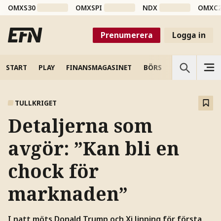
OMXS30
OMXSPI
NDX
OMXC
Prenumerera
Logga in
START
PLAY
FINANSMAGASINET
BÖRS
VETENSKAP
TULLKRIGET
Detaljerna som
avgör: ”Kan bli en
chock för
marknaden”
I natt möts Donald Trump och Xi Jinping för första