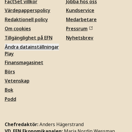
FactSet villkor
Jobba hos oss
Värdepapperspolicy
Kundservice
Redaktionell policy
Medarbetare
Om cookies
Pressrum
Tillgänglighet på EFN
Nyhetsbrev
Ändra datainställningar
Play
Finansmagasinet
Börs
Vetenskap
Bok
Podd
Chefredaktör:
Anders Hägerstrand
VD, EFN Ekonomikanalen:
Maria Nordin Wessman