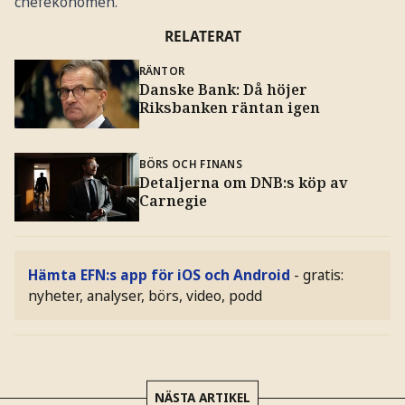
chefekonomen.
RELATERAT
RÄNTOR
Danske Bank: Då höjer
Riksbanken räntan igen
BÖRS OCH FINANS
Detaljerna om DNB:s köp av
Carnegie
Hämta EFN:s app för iOS och Android
- gratis:
nyheter, analyser, börs, video, podd
NÄSTA ARTIKEL