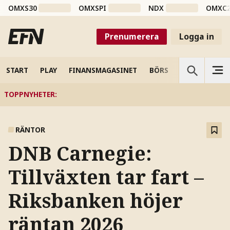
OMXS30
OMXSPI
NDX
OMXC
Prenumerera
Logga in
START
PLAY
FINANSMAGASINET
BÖRS
VETENSKAP
TOPPNYHETER
:
RÄNTOR
DNB Carnegie:
Tillväxten tar fart –
Riksbanken höjer
räntan 2026