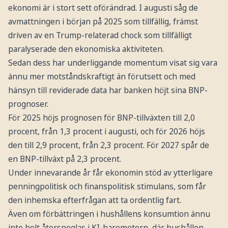
ekonomi är i stort sett oförändrad. I augusti såg de
avmattningen i början på 2025 som tillfällig, främst
driven av en Trump-relaterad chock som tillfälligt
paralyserade den ekonomiska aktiviteten.
Sedan dess har underliggande momentum visat sig vara
ännu mer motståndskraftigt än förutsett och med
hänsyn till reviderade data har banken höjt sina BNP-
prognoser.
För 2025 höjs prognosen för BNP-tillväxten till 2,0
procent, från 1,3 procent i augusti, och för 2026 höjs
den till 2,9 procent, från 2,3 procent. För 2027 spår de
en BNP-tillväxt på 2,3 procent.
Under innevarande år får ekonomin stöd av ytterligare
penningpolitisk och finanspolitisk stimulans, som får
den inhemska efterfrågan att ta ordentlig fart.
Även om förbättringen i hushållens konsumtion ännu
inte helt återspeglas i KI-barometern, där hushållen