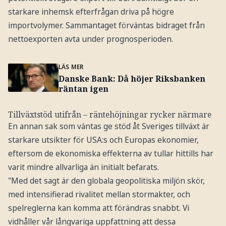
starkare inhemsk efterfrågan driva på högre
importvolymer. Sammantaget förväntas bidraget från
nettoexporten avta under prognosperioden.
LÄS MER
Danske Bank: Då höjer Riksbanken
räntan igen
Tillväxtstöd utifrån – räntehöjningar rycker närmare
En annan sak som väntas ge stöd åt Sveriges tillväxt är
starkare utsikter för USA:s och Europas ekonomier,
eftersom de ekonomiska effekterna av tullar hittills har
varit mindre allvarliga än initialt befarats.
"Med det sagt är den globala geopolitiska miljön skör,
med intensifierad rivalitet mellan stormakter, och
spelreglerna kan komma att förändras snabbt. Vi
vidhåller vår långvariga uppfattning att dessa