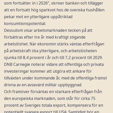
som fortsätter in i 2026”, skriver banken och tillägger
att en fortsatt hög sparkvot hos de svenska hushållen
pekar mot en ytterligare uppåtriktad
konsumtionspotential.
Dessutom visar arbetsmarknaden tecken på att
förbättras efter tre år med kraftigt stigande
arbetslöshet. När ekonomin stärks väntas efterfrågan
på arbetskraft öka ytterligare, och arbetslösheten
sjunka till 8,4 procent i år och till 7,2 procent till 2029.
DNB Carnegie noterar vidare att offentliga och privata
investeringar kommer att utgöra ett ankare för
tillväxten under kommande år, med de offentliga främst
drivna av en avsevärd militär uppbyggnad.
Och framöver förväntas en starkare efterfrågan från
den europeiska marknaden, som står för cirka 75
procent av Sveriges totala export, kompensera för en
potentiellt svagare export till USA. Samtidigt bör en