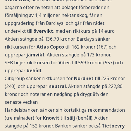
dagarna efter nyheten att bolaget förbereder en
försäljning av 1,4 miljoner hektar skog, får en
uppgradering från Barclays, och går från rådet
undervikt till
övervikt
, med en riktkurs på 14 euro.
Aktien stängde på 136,70 kronor. Barclays sänker
riktkursen för
Atlas Copco
till 162 kronor (167) och
upprepar
jämvikt
. Aktien stängde på 173 kronor.
SEB höjer riktkursen för
Vitec
till 559 kronor (557) och
upprepar
behåll
.
Citigroup sänker riktkursen för
Nordnet
till 225 kronor
(240), och upprepar
neutral
. Aktien stängde på 222,80
kronor och noterar en nedgång på drygt 8% den
senaste veckan.
Handelsbanken sänker sin kortsiktiga rekommendation
(tre månader) för
Knowit
till
sälj
(behåll). Aktien
stängde på 152 kronor. Banken sänker också
Tietoevry