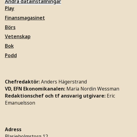
Ändra datainställningar
Play
Finansmagasinet
Börs
Vetenskap
Bok
Podd
Chefredaktör:
Anders Hägerstrand
VD, EFN Ekonomikanalen:
Maria Nordin Wessman
Redaktionschef och tf ansvarig utgivare:
Eric
Emanuelsson
Adress
Blasieholmstorg 12