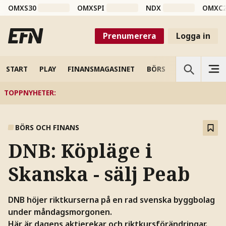
OMXS30
OMXSPI
NDX
OMXC
Prenumerera
Logga in
START
PLAY
FINANSMAGASINET
BÖRS
VETENSKAP
TOPPNYHETER
:
BÖRS OCH FINANS
DNB: Köpläge i
Skanska - sälj Peab
DNB höjer riktkurserna på en rad svenska byggbolag
under måndagsmorgonen.
Här är dagens aktierekar och riktkursförändringar.