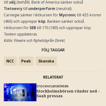
till
sälj
(behåll). Bank of America sänker också
Tietoevry
till
underperform
(neutral).
Carnegie sänker riktkursen för
Mycronic
till 425 kronor
(460) och upprepar
köp
. Banken sänker också
riktkursen för
SEB
till 170 (180) och upprepar köp.
Texten uppdateras.
Källa: Finwire och Nyhetsbyrån Direkt.
FÖLJ TAGGAR
NCC
Peab
Skanska
RELATERAT
STOCKHOLMSBÖRSEN
Stockholmsbörsen vänder ned –
Saab pressas