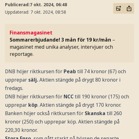
Publicerad:
7 okt. 2024, 06:48
Uppdaterad:
7 okt. 2024, 08:58
Finansmagasinet
Sommarerbjudande! 3 mån för 19 kr/mån
–
magasinet med unika analyser, intervjuer och
reportage.
DNB höjer riktkursen för
Peab
till 74 kronor (67) och
upprepar
sälj.
Aktien stängde på drygt 80 kronor i
fredags.
DNB höjer riktkursen för
NCC
till 190 kronor (175) och
upprepar
köp
. Aktien stängde på drygt 170 kronor.
Banken höjer också riktkursen för
Skanska
till 260
kronor (250) och upprepar köp. Aktien stängde på
220,30 kronor.
Stora Enso
, som gått starkt på börsen de senaste