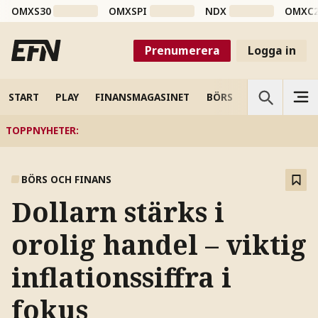
OMXS30
OMXSPI
NDX
OMXC
Prenumerera
Logga in
START
PLAY
FINANSMAGASINET
BÖRS
VETENSKAP
TOPPNYHETER
:
BÖRS OCH FINANS
Dollarn stärks i
orolig handel – viktig
inflationssiffra i
fokus