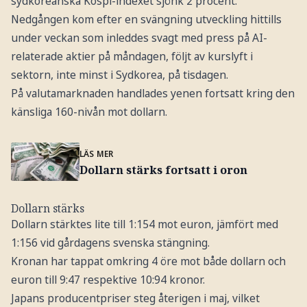
sydkoreanska Kospi-indexet sjönk 2 procent.
Nedgången kom efter en svängning utveckling hittills
under veckan som inleddes svagt med press på AI-
relaterade aktier på måndagen, följt av kurslyft i
sektorn, inte minst i Sydkorea, på tisdagen.
På valutamarknaden handlades yenen fortsatt kring den
känsliga 160-nivån mot dollarn.
LÄS MER
Dollarn stärks fortsatt i oron
Dollarn stärks
Dollarn stärktes lite till 1:154 mot euron, jämfört med
1:156 vid gårdagens svenska stängning.
Kronan har tappat omkring 4 öre mot både dollarn och
euron till 9:47 respektive 10:94 kronor.
Japans producentpriser steg återigen i maj, vilket