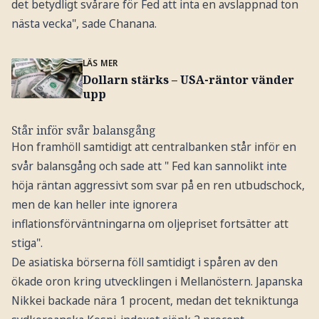
det betydligt svårare för Fed att inta en avslappnad ton
nästa vecka", sade Chanana.
LÄS MER
Dollarn stärks – USA-räntor vänder
upp
Står inför svår balansgång
Hon framhöll samtidigt att centralbanken står inför en
svår balansgång och sade att " Fed kan sannolikt inte
höja räntan aggressivt som svar på en ren utbudschock,
men de kan heller inte ignorera
inflationsförväntningarna om oljepriset fortsätter att
stiga".
De asiatiska börserna föll samtidigt i spåren av den
ökade oron kring utvecklingen i Mellanöstern. Japanska
Nikkei backade nära 1 procent, medan det tekniktunga