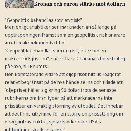
Kronan och euron stärks mot dollarn
”Geopolitik behandlas som en risk”
Men enligt analytiker ser marknaden än så länge på
upptrappningen främst som en geopolitisk risk snarare
än ett makroekonomiskt hot.
"Geopolitik behandlas som en risk, inte som en
makrochock just nu", sade Charu Chanana, chefsstrateg
på Saxo, till Reuters.
Hon konstaterade vidare att oljepriset hittills reagerat
relativt begränsat på de nya händelserna och tillade att
"oljepriset håller sig kring 90 dollar trots de senaste
rubrikerna om Iran tyder på att marknaderna inte
prissätter en varaktig störning av utbudet. Det innebär
att det finns utrymme för en större omprissättning om
energiinfrastruktur, sjöfartsleder eller USA:s
inblandning skulle eskalera".