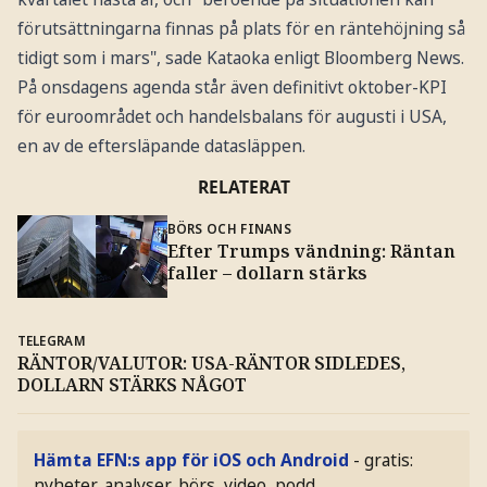
förutsättningarna finnas på plats för en räntehöjning så
tidigt som i mars", sade Kataoka enligt Bloomberg News.
På onsdagens agenda står även definitivt oktober-KPI
för euroområdet och handelsbalans för augusti i USA,
en av de eftersläpande datasläppen.
RELATERAT
BÖRS OCH FINANS
Efter Trumps vändning: Räntan
faller – dollarn stärks
TELEGRAM
RÄNTOR/VALUTOR: USA-RÄNTOR SIDLEDES,
DOLLARN STÄRKS NÅGOT
Hämta EFN:s app för iOS och Android
- gratis:
nyheter, analyser, börs, video, podd