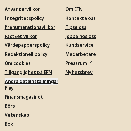
Användarvillkor
Om EFN
Integritetspolicy
Kontakta oss
Prenumerationsvillkor
Tipsa oss
FactSet villkor
Jobba hos oss
Värdepapperspolicy
Kundservice
Redaktionell policy
Medarbetare
Om cookies
Pressrum
Tillgänglighet på EFN
Nyhetsbrev
Ändra datainställningar
Play
Finansmagasinet
Börs
Vetenskap
Bok