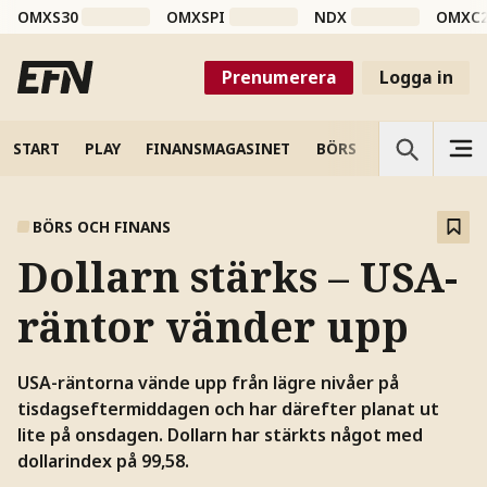
OMXS30
OMXSPI
NDX
OMXC
Prenumerera
Logga in
START
PLAY
FINANSMAGASINET
BÖRS
VETENSKAP
BÖRS OCH FINANS
Dollarn stärks – USA-
räntor vänder upp
USA-räntorna vände upp från lägre nivåer på
tisdagseftermiddagen och har därefter planat ut
lite på onsdagen. Dollarn har stärkts något med
dollarindex på 99,58.