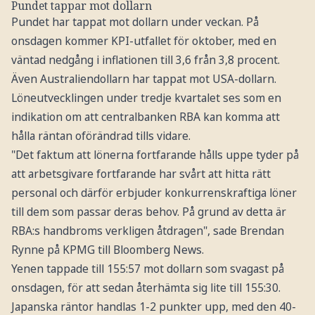
Pundet tappar mot dollarn
Pundet har tappat mot dollarn under veckan. På
onsdagen kommer KPI-utfallet för oktober, med en
väntad nedgång i inflationen till 3,6 från 3,8 procent.
Även Australiendollarn har tappat mot USA-dollarn.
Löneutvecklingen under tredje kvartalet ses som en
indikation om att centralbanken RBA kan komma att
hålla räntan oförändrad tills vidare.
"Det faktum att lönerna fortfarande hålls uppe tyder på
att arbetsgivare fortfarande har svårt att hitta rätt
personal och därför erbjuder konkurrenskraftiga löner
till dem som passar deras behov. På grund av detta är
RBA:s handbroms verkligen åtdragen", sade Brendan
Rynne på KPMG till Bloomberg News.
Yenen tappade till 155:57 mot dollarn som svagast på
onsdagen, för att sedan återhämta sig lite till 155:30.
Japanska räntor handlas 1-2 punkter upp, med den 40-