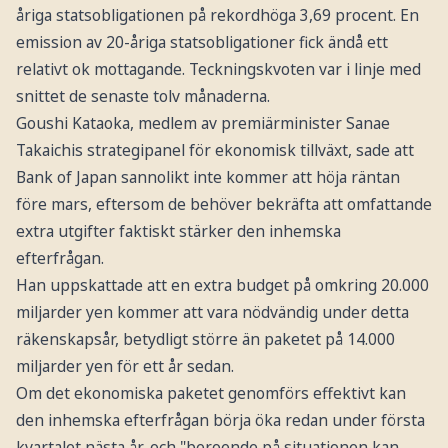
åriga statsobligationen på rekordhöga 3,69 procent. En
emission av 20-åriga statsobligationer fick ändå ett
relativt ok mottagande. Teckningskvoten var i linje med
snittet de senaste tolv månaderna.
Goushi Kataoka, medlem av premiärminister Sanae
Takaichis strategipanel för ekonomisk tillväxt, sade att
Bank of Japan sannolikt inte kommer att höja räntan
före mars, eftersom de behöver bekräfta att omfattande
extra utgifter faktiskt stärker den inhemska
efterfrågan.
Han uppskattade att en extra budget på omkring 20.000
miljarder yen kommer att vara nödvändig under detta
räkenskapsår, betydligt större än paketet på 14.000
miljarder yen för ett år sedan.
Om det ekonomiska paketet genomförs effektivt kan
den inhemska efterfrågan börja öka redan under första
kvartalet nästa år, och "beroende på situationen kan