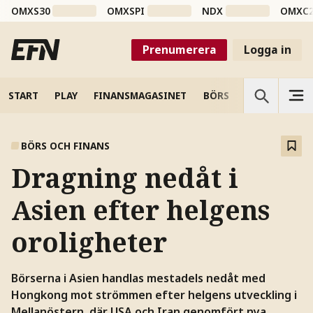
OMXS30
OMXSPI
NDX
OMXC
Prenumerera
Logga in
START
PLAY
FINANSMAGASINET
BÖRS
VETENSKAP
BÖRS OCH FINANS
Dragning nedåt i
Asien efter helgens
oroligheter
Börserna i Asien handlas mestadels nedåt med
Hongkong mot strömmen efter helgens utveckling i
Mellanöstern, där USA och Iran genomfört nya