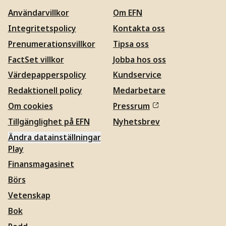
Användarvillkor
Om EFN
Integritetspolicy
Kontakta oss
Prenumerationsvillkor
Tipsa oss
FactSet villkor
Jobba hos oss
Värdepapperspolicy
Kundservice
Redaktionell policy
Medarbetare
Om cookies
Pressrum
Tillgänglighet på EFN
Nyhetsbrev
Ändra datainställningar
Play
Finansmagasinet
Börs
Vetenskap
Bok