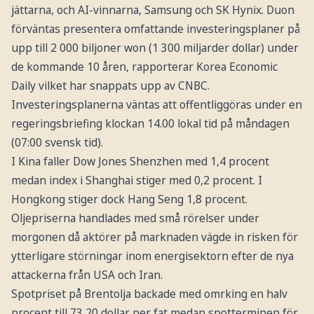
jättarna, och AI-vinnarna, Samsung och SK Hynix. Duon
förväntas presentera omfattande investeringsplaner på
upp till 2 000 biljoner won (1 300 miljarder dollar) under
de kommande 10 åren, rapporterar Korea Economic
Daily vilket har snappats upp av CNBC.
Investeringsplanerna väntas att offentliggöras under en
regeringsbriefing klockan 14.00 lokal tid på måndagen
(07:00 svensk tid).
I Kina faller Dow Jones Shenzhen med 1,4 procent
medan index i Shanghai stiger med 0,2 procent. I
Hongkong stiger dock Hang Seng 1,8 procent.
Oljepriserna handlades med små rörelser under
morgonen då aktörer på marknaden vägde in risken för
ytterligare störningar inom energisektorn efter de nya
attackerna från USA och Iran.
Spotpriset på Brentolja backade med omrking en halv
procent till 73,20 dollar per fat medan spotterminen för