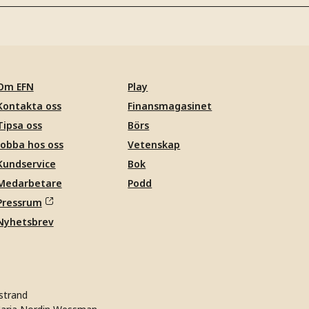
Om EFN
Play
Kontakta oss
Finansmagasinet
Tipsa oss
Börs
Jobba hos oss
Vetenskap
Kundservice
Bok
Medarbetare
Podd
Pressrum
Nyhetsbrev
strand