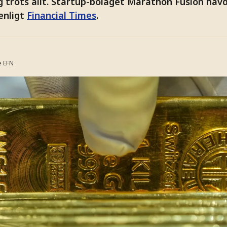
 trots allt. Startup-bolaget Marathon Fusion hävd
 enligt
Financial Times
.
e
EFN