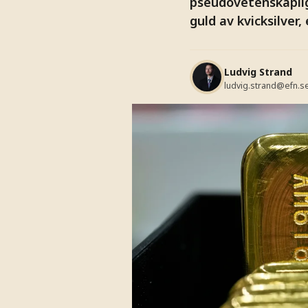
pseudovetenskaplig
guld av kvicksilver,
Ludvig Strand
ludvig.strand@efn.s