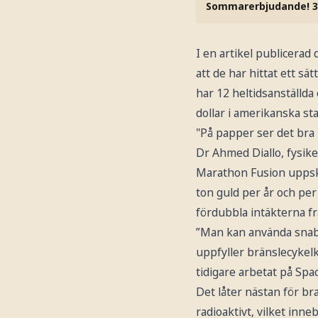
Sommarerbjudande! 3
I en artikel publicera
att de har hittat ett s
har 12 heltidsanställda o
dollar i amerikanska sta
"På papper ser det bra u
Dr Ahmed Diallo, fysik
Marathon Fusion uppsk
ton guld per år och per
fördubbla intäkterna fr
”Man kan använda snabb
uppfyller bränslecyke
tidigare arbetat på Spac
Det låter nästan för bra
radioaktivt, vilket inne