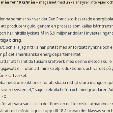
 mån för 19 kr/mån
– magasinet med unika analyser, intervjuer oc
d denna sommar skriver det San Francisco-baserade energibo
ätt att producera guld, genom en process som kallas kärntrans
ch har hittills lyckats få in 5,9 miljoner dollar i investeringar
tliga bidrag.
t, och alla jag hittills har pratat med är fortsatt nyfikna och 
er på det amerikanska energidepartementet.
attar att framtida fusionskraftverk med denna metod skulle
 gigawatt el – utan att minska elproduktionen, och värdet på
ån kraftverket.
a neutronreaktioner för att skapa riktigt stora mängder gu
lkraven i systemet,” säger teknikchefen och medgrundaren 
e X.
 för att vara sant – och det finns en del tekniska utmaningar. 
bär att det måste lagras i upp till 18 år innan det klassas som h