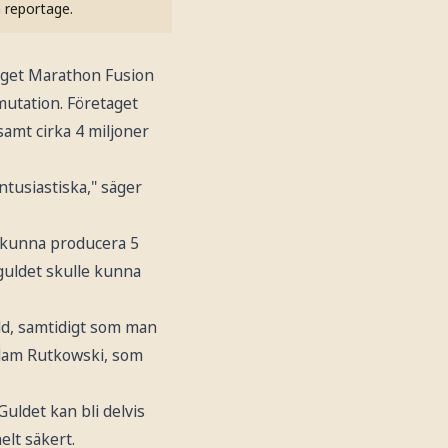
h reportage.
laget Marathon Fusion
mutation. Företaget
 samt cirka 4 miljoner
entusiastiska," säger
 kunna producera 5
 guldet skulle kunna
ld, samtidigt som man
Adam Rutkowski, som
Guldet kan bli delvis
elt säkert.