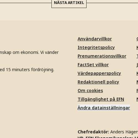
NÄSTA ARTIKEL
Användarvillkor
Integritetspolicy
unskap om ekonomi. Vi vänder
Prenumerationsvillkor
FactSet villkor
ed 15 minuters fördröjning.
Värdepapperspolicy
Redaktionell policy
Om cookies
Tillgänglighet på EFN
Ändra datainställningar
Chefredaktör:
Anders Häger