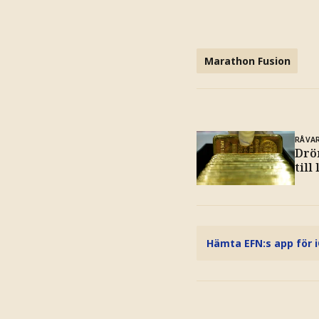
Marathon Fusion
RÅVA
Drö
till
Hämta EFN:s app för 