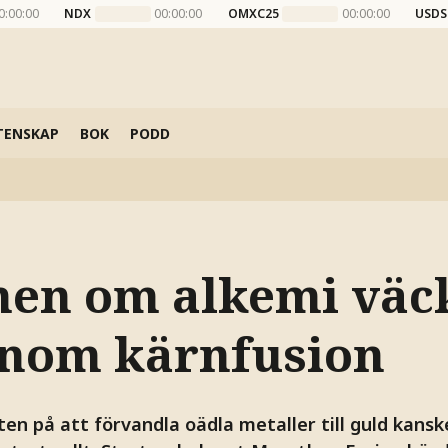
0:00:00
NDX
00:00:00
OMXC25
00:00:00
USDS
TENSKAP
BOK
PODD
n om alkemi väcks
genom kärnfusion
en på att förvandla oädla metaller till guld kanske