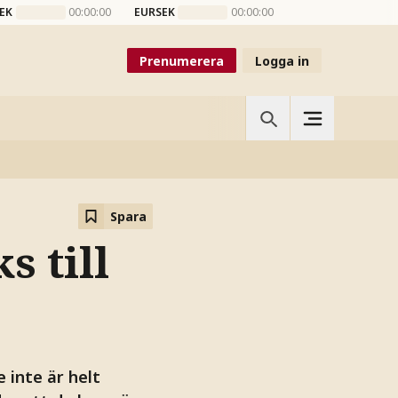
EK
00:00:00
EURSEK
00:00:00
Prenumerera
Logga in
Spara
 till
 inte är helt