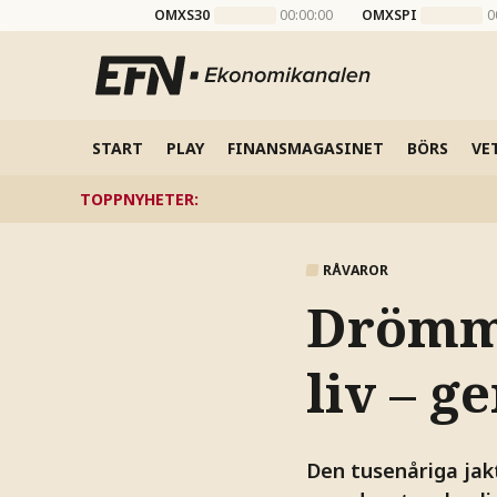
OMXS30
00:00:00
OMXSPI
0
START
PLAY
FINANSMAGASINET
BÖRS
VE
TOPPNYHETER
:
RÅVAROR
Drömme
liv – 
Den tusenåriga jakt